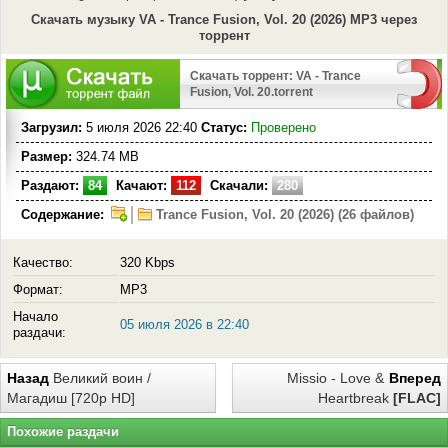
Скачать музыку VA - Trance Fusion, Vol. 20 (2026) MP3 через
торрент
Скачать торрент: VA - Trance
Fusion, Vol. 20.torrent
Загрузил:
5 июля 2026 22:40
Статус:
Проверено
Размер:
324.74 MB
Раздают:
84
Качают:
112
Скачали:
280
Содержание:
Trance Fusion, Vol. 20 (2026) (26 файлов)
Качество:
320 Kbps
Формат:
MP3
Начало
05 июля 2026 в 22:40
раздачи:
Назад
Великий воин /
Missio - Love &
Вперед
Магадиш [720p HD]
Heartbreak
[FLAC]
Похожие раздачи