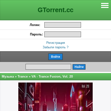
GTorrent.cc
Логин:
Пароль:
Регистрация
Забыли пароль ?
Музыка
»
Trance
» VA - Trance Fusion, Vol. 20