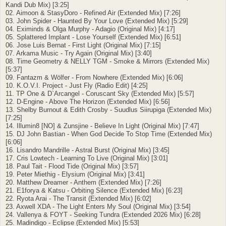
Kandi Dub Mix) [3:25]
02. Aimoon & StasyDoro - Refined Air (Extended Mix) [7:26]
03. John Spider - Haunted By Your Love (Extended Mix) [5:29]
04. Eximinds & Olga Murphy - Adagio (Original Mix) [4:17]
05. Splattered Implant - Lose Yourself (Extended Mix) [6:51]
06. Jose Luis Bernat - First Light (Original Mix) [7:15]
07. Arkama Music - Try Again (Original Mix) [3:40]
08. Time Geometry & NELLY TGM - Smoke & Mirrors (Extended Mix)
[5:37]
09. Fantazm & Wölfer - From Nowhere (Extended Mix) [6:06]
10. K.O.V.I. Project - Just Fly (Radio Edit) [4:25]
11. TP One & D`Arcangel - Coruscant Sky (Extended Mix) [5:57]
12. D-Engine - Above The Horizon (Extended Mix) [6:56]
13. Shelby Burnout & Edith Crosby - Suudlus Siirupiga (Extended Mix)
[7:25]
14. Illumin8 [NO] & Zunsjine - Believe In Light (Original Mix) [7:47]
15. DJ John Bastian - When God Decide To Stop Time (Extended Mix)
[6:06]
16. Lisandro Mandrille - Astral Burst (Original Mix) [3:45]
17. Cris Lowtech - Learning To Live (Original Mix) [3:01]
18. Paul Tait - Flood Tide (Original Mix) [3:57]
19. Peter Miethig - Elysium (Original Mix) [3:41]
20. Matthew Dreamer - Anthem (Extended Mix) [7:26]
21. E1forya & Katsu - Orbiting Silence (Extended Mix) [6:23]
22. Ryota Arai - The Transit (Extended Mix) [6:02]
23. Axwell XDA - The Light Enters My Soul (Original Mix) [3:54]
24. Vallenya & FOYT - Seeking Tundra (Extended 2026 Mix) [6:28]
25. Madindigo - Eclipse (Extended Mix) [5:53]