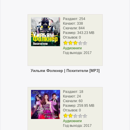
Раздают: 254
Качают: 338
Скачали: 844
Размер: 343.23 MB
Отзывов: 0
Аудиокниги
Год выхода: 2017
Уильям Фолкнер | Похитители [MP3]
Раздают: 18
Качают: 24
Скачали: 60
Размер: 259.95 MB
Отзывов: 0
Аудиокниги
Год выхода: 2017