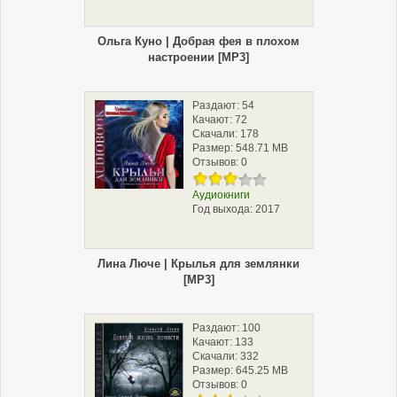
Ольга Куно | Добрая фея в плохом
настроении [MP3]
Раздают: 54
Качают: 72
Скачали: 178
Размер: 548.71 MB
Отзывов: 0
Аудиокниги
Год выхода: 2017
Лина Люче | Крылья для землянки
[MP3]
Раздают: 100
Качают: 133
Скачали: 332
Размер: 645.25 MB
Отзывов: 0