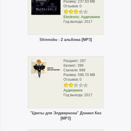
Размер: 237.93 MB
Отзывов: 0
Electronic
,
Аудиокниги
Год выхода: 2017
Shinnobu - 2 альбома [MP3]
Раздают: 297
Качают: 396
Скачали: 988
Размер: 596.70 MB
Отзывов: 0
Аудиокниги
Год выхода: 2017
"Цветы для Элджернона" Дэниел Киз
[MP3]