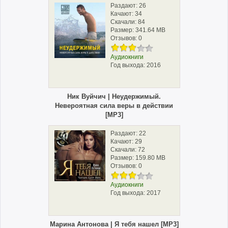
Раздают: 26
Качают: 34
Скачали: 84
Размер: 341.64 MB
Отзывов: 0
Аудиокниги
Год выхода: 2016
Ник Вуйчич | Неудержимый.
Невероятная сила веры в действии
[MP3]
Раздают: 22
Качают: 29
Скачали: 72
Размер: 159.80 MB
Отзывов: 0
Аудиокниги
Год выхода: 2017
Марина Антонова | Я тебя нашел [MP3]