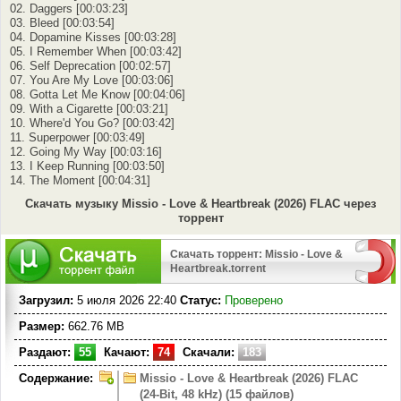
02. Daggers [00:03:23]
03. Bleed [00:03:54]
04. Dopamine Kisses [00:03:28]
05. I Remember When [00:03:42]
06. Self Deprecation [00:02:57]
07. You Are My Love [00:03:06]
08. Gotta Let Me Know [00:04:06]
09. With a Cigarette [00:03:21]
10. Where'd You Go? [00:03:42]
11. Superpower [00:03:49]
12. Going My Way [00:03:16]
13. I Keep Running [00:03:50]
14. The Moment [00:04:31]
Скачать музыку Missio - Love & Heartbreak (2026) FLAC через
торрент
Скачать торрент: Missio - Love &
Heartbreak.torrent
Загрузил:
5 июля 2026 22:40
Статус:
Проверено
Размер:
662.76 MB
Раздают:
55
Качают:
74
Скачали:
183
Содержание:
Missio - Love & Heartbreak (2026) FLAC
(24-Bit, 48 kHz) (15 файлов)