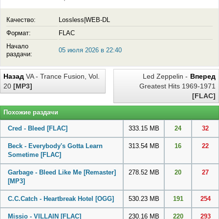
Качество:
Lossless|WEB-DL
Формат:
FLAC
Начало
05 июля 2026 в 22:40
раздачи:
Назад
VA - Trance Fusion, Vol.
Led Zeppelin -
Вперед
20
[MP3]
Greatest Hits 1969-1971
[FLAC]
Похожие раздачи
Cred - Bleed
[FLAC]
333.15 MB
24
32
Beck - Everybody's Gotta Learn
313.54 MB
16
22
Sometime
[FLAC]
Garbage - Bleed Like Me [Remaster]
278.52 MB
20
27
[MP3]
C.C.Catch - Heartbreak Hotel
[OGG]
530.23 MB
191
254
Missio - VILLAIN
[FLAC]
230.16 MB
220
293