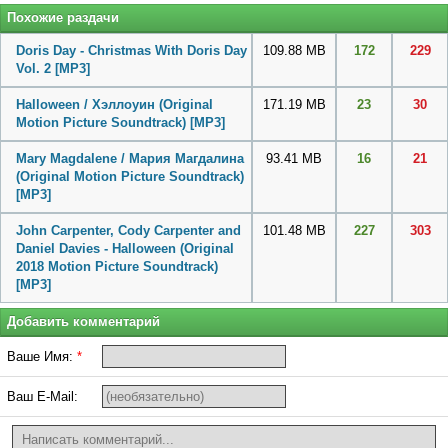
Похожие раздачи
Doris Day - Christmas With Doris Day
109.88 MB
172
229
Vol. 2
[MP3]
Halloween / Хэллоуин (Original
171.19 MB
23
30
Motion Picture Soundtrack)
[MP3]
Mary Magdalene / Мария Магдалина
93.41 MB
16
21
(Original Motion Picture Soundtrack)
[MP3]
John Carpenter, Cody Carpenter and
101.48 MB
227
303
Daniel Davies - Halloween (Original
2018 Motion Picture Soundtrack)
[MP3]
Добавить комментарий
Ваше Имя:
*
Ваш E-Mail: