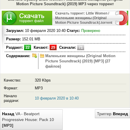
Motion Picture Soundtrack) (2019) MP3 через торрент
Скачать торрент: Little Women /
Маленькие женщины (Original
Motion Picture Soundtrack).torrent
Загрузил:
10 февраля 2020 10:40
Статус:
Проверено
Размер:
152.01 MB
Раздают:
22
Качают:
29
Скачали:
71
Содержание:
Маленькие женщины (Original Motion
Picture Soundtrack) (2019) [MP3] (27
файлов)
Качество:
320 Kbps
Формат:
MP3
Начало
10 февраля 2020 в 10:40
раздачи:
Назад
VA - Beatport
Триггер
Вперед
Progressive House: Pack 10
[MP3]