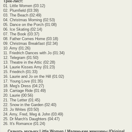
Трек-лист:
01. Little Women (03:12)
02. Plumfield (03:39)
03. The Beach (02:49)
04. Christmas Morning (02:53)
05. Dance on the Porch (01:08)
06. Ice Skating (02:14)
07. The Book (03:37)
08. Father Comes Home (03:18)
09. Christmas Breakfast (02:34)
10. Amy (01:26)
11. Friedrich Dances with Jo (01:34)
12. Telegram (01:50)
13. Theatre in the Attic (02:28)
14. Laurie Kisses Amy (01:23)
15. Friedrich (01:33)
16. Laurie and Jo on the Hill (01:02)
17. Young Love (01:35)
18. Meg's Dress (04:27)
19. Carriage Ride (01:49)
20. Laurie (00:56)
21. The Letter (01:45)
22. Snow in the Garden (02:40)
23. Jo Writes (03:50)
24. Amy, Fred, Meg & John (03:49)
25. Dr March's Daughters (04:47)
26. It's Romance (01:24)
Скачать музыку Little Women / Маленькие женщины (Original