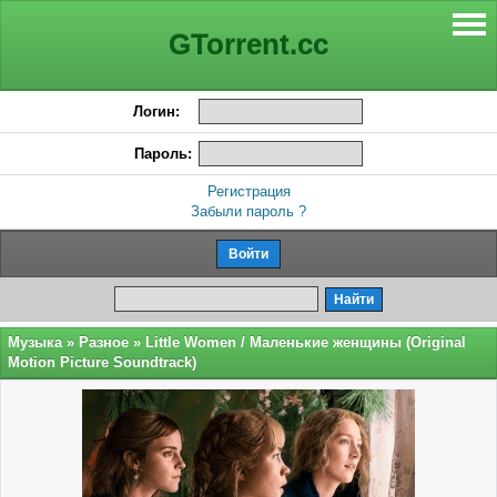
GTorrent.cc
Логин:
Пароль:
Регистрация
Забыли пароль ?
Музыка
»
Разное
» Little Women / Маленькие женщины (Original
Motion Picture Soundtrack)