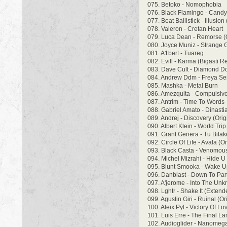
075. Betoko - Nomophobia
076. Black Flamingo - Cand
077. Beat Ballistick - Illusion
078. Valeron - Cretan Heart
079. Luca Dean - Remorse (O
080. Joyce Muniz - Strange G
081. A1bert - Tuareg
082. Evill - Karma (Bigasti R
083. Dave Cult - Diamond D
084. Andrew Ddm - Freya S
085. Mashka - Metal Burn
086. Amezquita - Compulsiv
087. Antrim - Time To Words
088. Gabriel Amato - Dinastia
089. Andrej - Discovery (Orig
090. Albert Klein - World Trip
091. Grant Genera - Tu Bilake
092. Circle Of Life - Avala (O
093. Black Casta - Venomou
094. Michel Mizrahi - Hide U
095. Blunt Smooka - Wake U
096. Danblast - Down To Par
097. A'jerome - Into The Un
098. Lghtr - Shake It (Extend
099. Agustin Giri - Ruinal (Or
100. Aleix Pyl - Victory Of Lo
101. Luis Erre - The Final L
102. Audioglider - Nanomeg