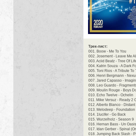
Трек-лист:
001. Boow - Me To You
002. Josement - Leave Me A
003. Aciid Beatz - Tree Of Lif
004. Katrin Souza - A Dark F
005. Toni Rios - A Tribute To
006. Henri Bergmann - Nexu
007. Jared Capasso - Imagin
008. Leo Guardo - Fragment
009. Moulin Rouge - Boys Do
010. Echo Twelve - Ochelin
011. Mike Versuz - Ready 2 G
012. Alberto Blanco - Distant
013. Melodeep - Foundation
014. 1lucifer - Go Back
015. Wurzelholz - Season 9
016. Hernan Bass - Un Oasis
017. Idan Gerber - Spinal (Or
018. Jumping Back Slash - P