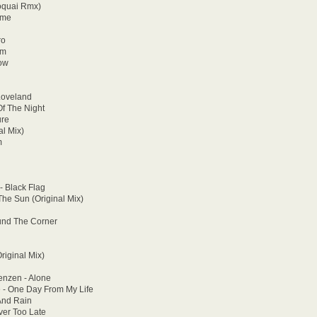
oquai Rmx)
ime
ro
am
ow
Loveland
Of The Night
ure
al Mix)
m
- Black Flag
The Sun (Original Mix)
und The Corner
riginal Mix)
enzen - Alone
- One Day From My Life
And Rain
ver Too Late