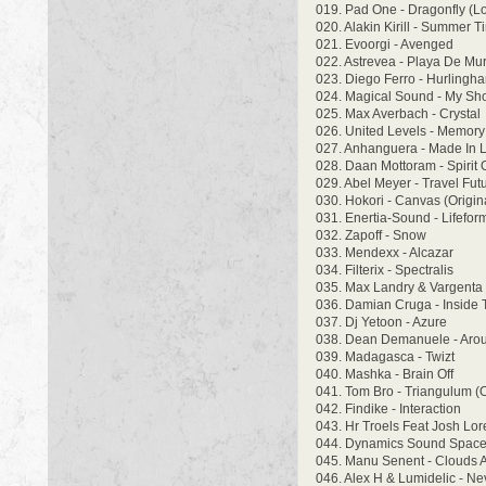
019. Pad One - Dragonfly (L
020. Alakin Kirill - Summer T
021. Evoorgi - Avenged
022. Astrevea - Playa De Mu
023. Diego Ferro - Hurlingh
024. Magical Sound - My Sh
025. Max Averbach - Crystal
026. United Levels - Memory
027. Anhanguera - Made In 
028. Daan Mottoram - Spirit 
029. Abel Meyer - Travel Fut
030. Hokori - Canvas (Origin
031. Enertia-Sound - Lifefor
032. Zapoff - Snow
033. Mendexx - Alcazar
034. Filterix - Spectralis
035. Max Landry & Vargenta 
036. Damian Cruga - Inside 
037. Dj Yetoon - Azure
038. Dean Demanuele - Aro
039. Madagasca - Twizt
040. Mashka - Brain Off
041. Tom Bro - Triangulum (O
042. Findike - Interaction
043. Hr Troels Feat Josh Lor
044. Dynamics Sound Space 
045. Manu Senent - Clouds 
046. Alex H & Lumidelic - Ne