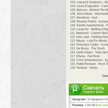
103. Liqued & Santonics - Ma
104. Laura D'agostino - Cam
105. Belocca - Behind The 
106. John Askew - Manchest
107. Moullinex - Azul
108. Ricardo Piedra - Europ
109. Kamilo Sanclemente - 
110. Lucas Arr - Melting (Orig
111. Mydriasis - Clamor Nian 
112. Ivan Lake - Nothing New
113. Mazzy - Lost For Words
114. Francisco Castro - Com
115. Ge Bruny - The Touch
116. Darth Nader - Total Upr
117. Dheva - Full Rock
118. Chris Schambacher - E
119. Patrik Remann - Rock 
120. Feisbuk - Vortex
Ска
Загрузил:
10 февраля 20
Размер:
1.68 GB
[Как ска