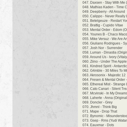
047. Daxsen - Stay With Me (
048. Mathias Kaden - Time 
049. Deepberry - All Around
050. Calippo - Never Really
051. Betelgeuze - Restart Yo
052. Brattig - Cupido Vitae
053. Mental Order - Edom (Or
054. Younes B - Chaco Mac
055. Mike Versuz - We Are A
056. Giuliano Rodrigues - S
057. Josh Nor - Surrender
058. Luman - Dinastia (Origi
059. Around Us - Ivory (Vita
060. Ziino - Under The Apple
061. Kindred Spirit - Antarct
062. G4mble - 30 Miles To M
063. Akrosonix - Majestic 12
064. Fresen & Mental Order -
065. Ethereal Mist - Strange 
066. Cato Canari - Silent Tr
067. Mcvinski - In My Dream
068. Laherte - Anna (Original
069. Doncler - Grey
070. Jhmnl - Think Big
071. Mape - Drop That
072. Bynomic - Misundersto
073. Gsep - Rms (Yudi Wata
074. Eauxmar - Dots