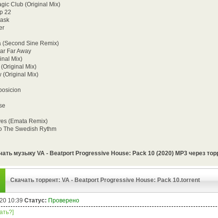
gic Club (Original Mix)
p 22
Mask
er
a (Second Sine Remix)
Far Far Away
inal Mix)
(Original Mix)
 (Original Mix)
posicion
ise
yes (Emata Remix)
To The Swedish Rythm
чать музыку VA - Beatport Progressive House: Pack 10 (2020) MP3 через тор
Скачать торрент: VA - Beatport Progressive House: Pack 10.torrent
20 10:39
Статус:
Проверено
чать?]