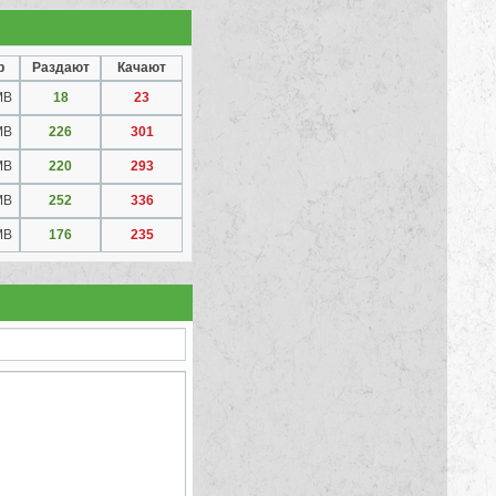
р
Раздают
Качают
MB
18
23
MB
226
301
MB
220
293
MB
252
336
MB
176
235