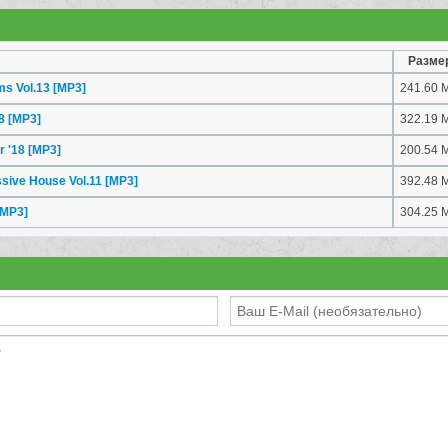
Разме
ms Vol.13
[MP3]
241.60 
18
[MP3]
322.19 
r '18
[MP3]
200.54 
ssive House Vol.11
[MP3]
392.48 
[MP3]
304.25 