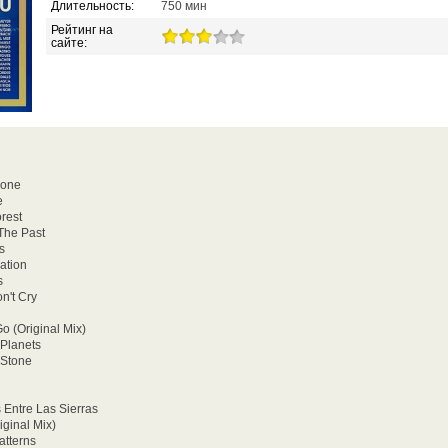
Длительность:
750 мин
Рейтинг на
сайте:
lone
e
orest
 The Past
s
ation
s
n't Cry
o (Original Mix)
 Planets
 Stone
 Entre Las Sierras
iginal Mix)
atterns