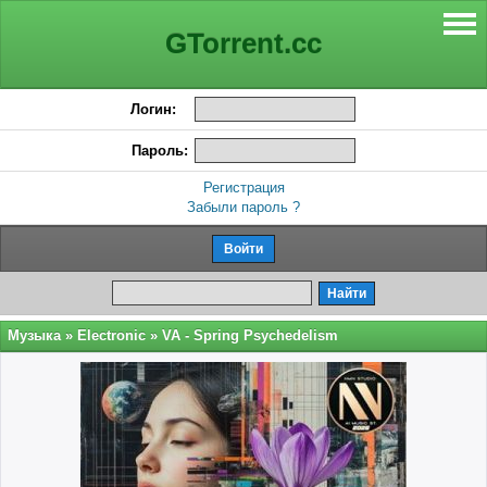
GTorrent.cc
Логин:
Пароль:
Регистрация
Забыли пароль ?
Музыка
»
Electronic
» VA - Spring Psychedelism