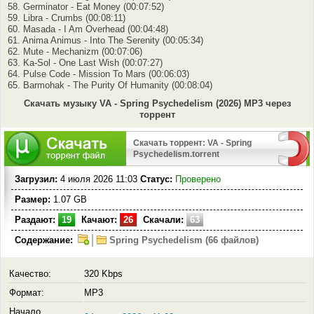
58. Germinator - Eat Money (00:07:52)
59. Libra - Crumbs (00:08:11)
60. Masada - I Am Overhead (00:04:48)
61. Anima Animus - Into The Serenity (00:05:34)
62. Mute - Mechanizm (00:07:06)
63. Ka-Sol - One Last Wish (00:07:27)
64. Pulse Code - Mission To Mars (00:06:03)
65. Barmohak - The Purity Of Humanity (00:08:04)
Скачать музыку VA - Spring Psychedelism (2026) MP3 через
торрент
Скачать торрент: VA - Spring
Psychedelism.torrent
Загрузил:
4 июля 2026 11:03
Статус:
Проверено
Размер:
1.07 GB
Раздают:
19
Качают:
26
Скачали:
63
Содержание:
Spring Psychedelism (66 файлов)
Качество:
320 Kbps
Формат:
MP3
Начало