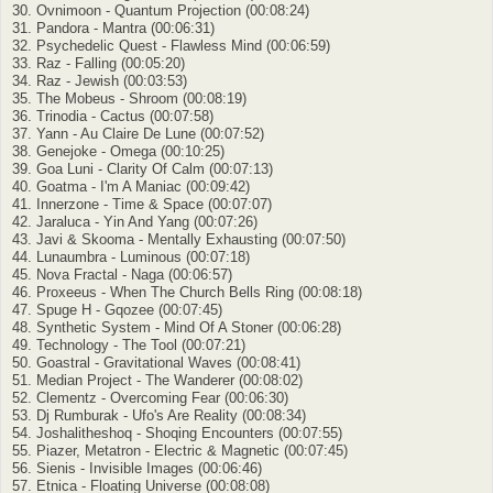
30. Ovnimoon - Quantum Projection (00:08:24)
31. Pandora - Mantra (00:06:31)
32. Psychedelic Quest - Flawless Mind (00:06:59)
33. Raz - Falling (00:05:20)
34. Raz - Jewish (00:03:53)
35. The Mobeus - Shroom (00:08:19)
36. Trinodia - Cactus (00:07:58)
37. Yann - Au Claire De Lune (00:07:52)
38. Genejoke - Omega (00:10:25)
39. Goa Luni - Clarity Of Calm (00:07:13)
40. Goatma - I'm A Maniac (00:09:42)
41. Innerzone - Time & Space (00:07:07)
42. Jaraluca - Yin And Yang (00:07:26)
43. Javi & Skooma - Mentally Exhausting (00:07:50)
44. Lunaumbra - Luminous (00:07:18)
45. Nova Fractal - Naga (00:06:57)
46. Proxeeus - When The Church Bells Ring (00:08:18)
47. Spuge H - Gqozee (00:07:45)
48. Synthetic System - Mind Of A Stoner (00:06:28)
49. Technology - The Tool (00:07:21)
50. Goastral - Gravitational Waves (00:08:41)
51. Median Project - The Wanderer (00:08:02)
52. Clementz - Overcoming Fear (00:06:30)
53. Dj Rumburak - Ufo's Are Reality (00:08:34)
54. Joshalitheshoq - Shoqing Encounters (00:07:55)
55. Piazer, Metatron - Electric & Magnetic (00:07:45)
56. Sienis - Invisible Images (00:06:46)
57. Etnica - Floating Universe (00:08:08)