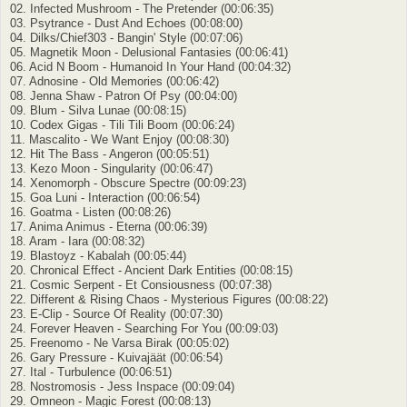
02. Infected Mushroom - The Pretender (00:06:35)
03. Psytrance - Dust And Echoes (00:08:00)
04. Dilks/Chief303 - Bangin' Style (00:07:06)
05. Magnetik Moon - Delusional Fantasies (00:06:41)
06. Acid N Boom - Humanoid In Your Hand (00:04:32)
07. Adnosine - Old Memories (00:06:42)
08. Jenna Shaw - Patron Of Psy (00:04:00)
09. Blum - Silva Lunae (00:08:15)
10. Codex Gigas - Tili Tili Boom (00:06:24)
11. Mascalito - We Want Enjoy (00:08:30)
12. Hit The Bass - Angeron (00:05:51)
13. Kezo Moon - Singularity (00:06:47)
14. Xenomorph - Obscure Spectre (00:09:23)
15. Goa Luni - Interaction (00:06:54)
16. Goatma - Listen (00:08:26)
17. Anima Animus - Eterna (00:06:39)
18. Aram - Iara (00:08:32)
19. Blastoyz - Kabalah (00:05:44)
20. Chronical Effect - Ancient Dark Entities (00:08:15)
21. Cosmic Serpent - Et Consiousness (00:07:38)
22. Different & Rising Chaos - Mysterious Figures (00:08:22)
23. E-Clip - Source Of Reality (00:07:30)
24. Forever Heaven - Searching For You (00:09:03)
25. Freenomo - Ne Varsa Birak (00:05:02)
26. Gary Pressure - Kuivajäät (00:06:54)
27. Ital - Turbulence (00:06:51)
28. Nostromosis - Jess Inspace (00:09:04)
29. Omneon - Magic Forest (00:08:13)