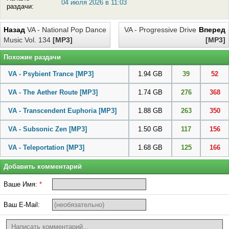
04 июля 2026 в 11:03
раздачи:
Назад
VA - National Pop Dance
VA - Progressive Drive
Вперед
Music Vol. 134
[MP3]
[MP3]
Похожие раздачи
VA - Psybient Trance
[MP3]
1.94 GB
39
52
VA - The Aether Route
[MP3]
1.74 GB
276
368
VA - Transcendent Euphoria
[MP3]
1.88 GB
263
350
VA - Subsonic Zen
[MP3]
1.50 GB
117
156
VA - Teleportation
[MP3]
1.68 GB
125
166
Добавить комментарий
Ваше Имя:
*
Ваш E-Mail: