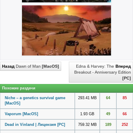
Назад
Dawn of Man
[MacOS]
Edna & Harvey: The
Вперед
Breakout - Anniversary Edition
[PC]
Похожие раздачи
Niche – a genetics survival game
293.41 MB
64
85
[MacOS]
Vaporum
[MacOS]
1.93 GB
49
66
Dead in Vinland | Лицензия
[PC]
759.32 MB
189
252