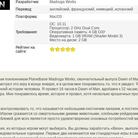
Разработчик:
Madruga Works
Перевод:
английский, французский, немецкий, испанский
Платформа:
MacOS
ОС: 10.11
Процессор: 2 GHz Dual Core
Требования:
Оперативная память: 4 GB ОЗУ
Видеокарта: 1 GB VRAM (Shader Model 3)
Место на диске: 2 GB
Рейтинг на
сайте:
м поклонником Planetbase Madruga Works, окончательный выпуск Dawn of M
трел это игру в конце января, и в целом мне понравилось то, что я увидел. 
ней истории человека. Я провел 16 часов в Dawn of Man, вдобавок к 32 часам
а. Мне понравилось время, которое я провел, хотя несколько крошечных пр
 контролировать то, что называется небольшим охотничим лагерем, и постеп
 Игроки сражаются со смертельными дикими животными, злобными рейдерами
блемой для всех является просто удовлетворение основных потребностей в
ия, из которых игроки могут выбирать. Вы должны заработать «Вехи», выпо
ледовательные сценарии. Первые два начинаются как стандартные игры в са