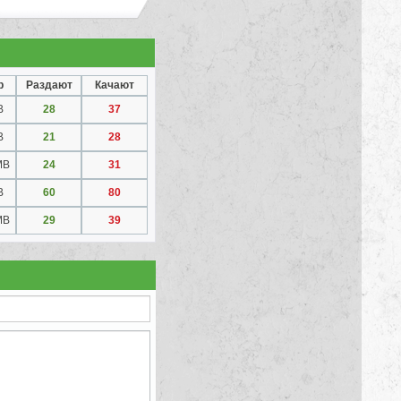
р
Раздают
Качают
B
28
37
B
21
28
MB
24
31
B
60
80
MB
29
39