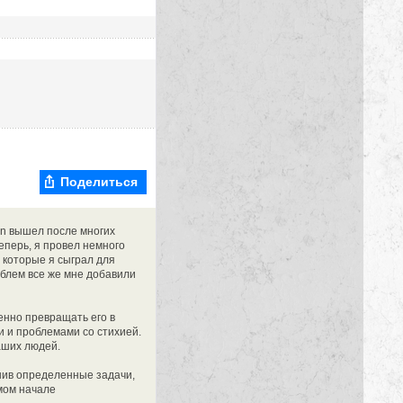
Поделиться
an вышел после многих
Теперь, я провел немного
, которые я сыграл для
облем все же мне добавили
енно превращать его в
 и проблемами со стихией.
аших людей.
лнив определенные задачи,
мом начале