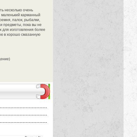
сть несколько очень
й маленький карманный
ремня, палок, рыбалки,
и предметы, пока вы не
х для изготовления более
ню в хорошо смазанную
щение)