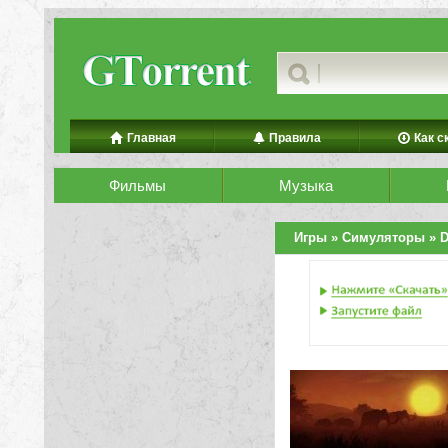
Главная
Правила
Как с
Фильмы
Музыка
Игры
»
Симуляторы
» D