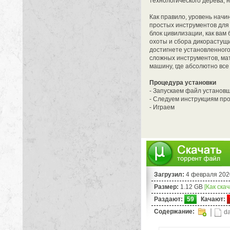
технологического дерева, 
Как правило, уровень начин
простых инструментов для
блок цивилизации, как вам 
охоты и сбора дикорастущи
достигнете установленного
сложных инструментов, ма
машину, где абсолютно вс
Процедура установки
- Запускаем файл установщ
- Следуем инструкциям пр
- Играем
Загрузил:
4 февраля 202
Размер:
1.12 GB
[Как ска
Раздают:
59
Качают:
Содержание:
da