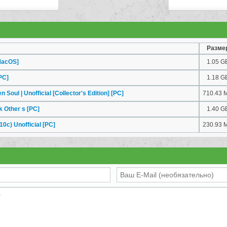
Разме
MacOS]
1.05 G
PC]
1.18 G
 Soul | Unofficial [Collector's Edition]
[PC]
710.43 
k Other s
[PC]
1.40 G
.10c) Unofficial
[PC]
230.93 