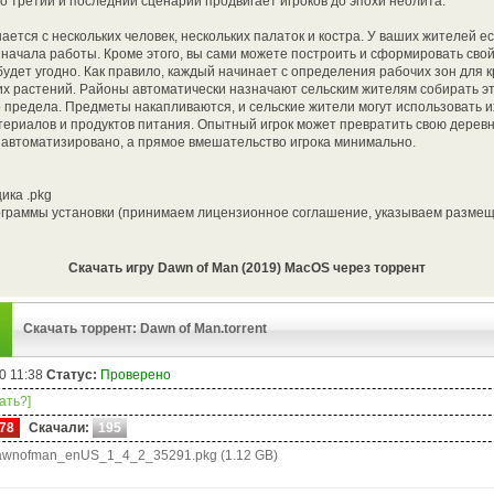
но третий и последний сценарий продвигает игроков до эпохи неолита.
ается с нескольких человек, нескольких палаток и костра. У ваших жителей е
 начала работы. Кроме этого, вы сами можете построить и сформировать сво
будет угодно. Как правило, каждый начинает с определения рабочих зон для к
х растений. Районы автоматически назначают сельским жителям собирать эт
 предела. Предметы накапливаются, и сельские жители могут использовать и
териалов и продуктов питания. Опытный игрок может превратить свою дерев
е автоматизировано, а прямое вмешательство игрока минимально.
ика .pkg
ограммы установки (принимаем лицензионное соглашение, указываем разме
Скачать игру Dawn of Man (2019) MacOS через торрент
Скачать торрент: Dawn of Man.torrent
0 11:38
Статус:
Проверено
чать?]
78
Скачали:
195
wnofman_enUS_1_4_2_35291.pkg (1.12 GB)