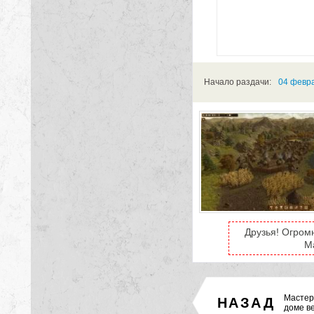
Начало раздачи:
04 февра
Друзья! Огром
M
Мастер
НАЗАД
доме в