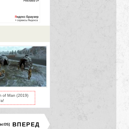
 of Man (2019)
а!
ВПЕРЕД
acOS]