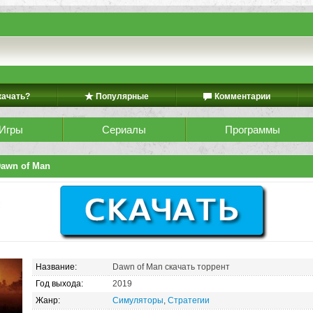
качать?
Популярные
Комментарии
Игры
Сериалы
Программы
awn of Man
Название:
Dawn of Man скачать торрент
Год выхода:
2019
Жанр:
Симуляторы
,
Стратегии