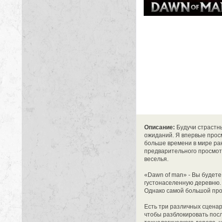
Описание:
Будучи страстны
ожиданий. Я впервые просмо
больше времени в мире ран
предварительного просмотр
веселья.
«Dawn of man» - Вы будете
густонаселенную деревню.
Однако самой большой про
Есть три различных сценар
чтобы разблокировать пос