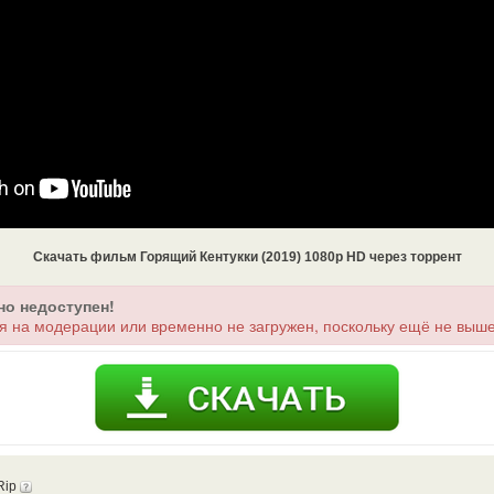
Скачать фильм Горящий Кентукки (2019) 1080p HD через торрент
но недоступен!
я на модерации или временно не загружен, поскольку ещё не выше
Rip