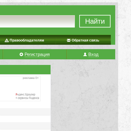
Найти
Правообладателям
Обратная связь
Регистрация
Вход