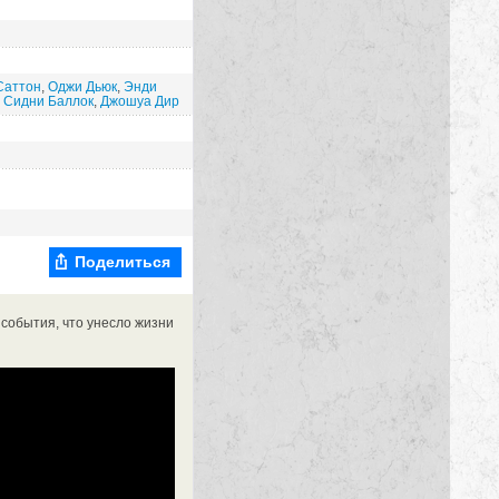
Саттон
,
Оджи Дьюк
,
Энди
,
Сидни Баллок
,
Джошуа Дир
Поделиться
 события, что унесло жизни