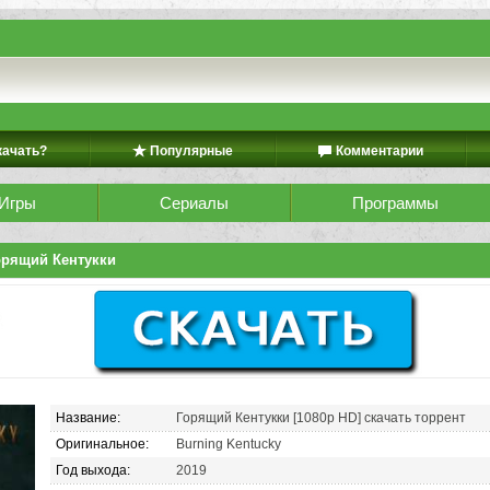
качать?
Популярные
Комментарии
Игры
Сериалы
Программы
орящий Кентукки
Название:
Горящий Кентукки [1080p HD] скачать торрент
Оригинальное:
Burning Kentucky
Год выхода:
2019