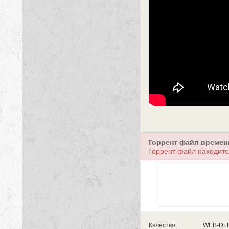
Торрент файл времен
Торрент файл находитс
Качество:
WEB-DL