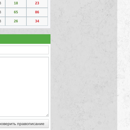
B
18
23
B
65
86
B
26
34
оверить правописание