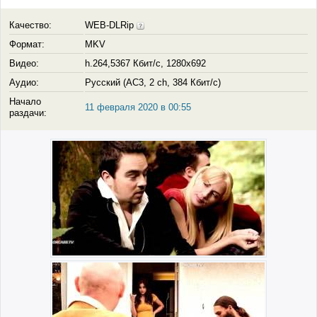
Качество:
WEB-DLRip
Формат:
MKV
Видео:
h.264,5367 Кбит/с, 1280x692
Аудио:
Русский (AC3, 2 ch, 384 Кбит/с)
Начало
11 февраля 2020 в 00:55
раздачи: