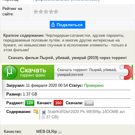
Рейтинг на
сайте:
Поделиться
Краткое содержание:
Чирлидерши-сатанистки, адские паразиты,
передаваемые половым путём, и многие другие интересные на
бумаге, но невыносимо скучные в исполнении элементы - только в
этом фильме!
Скачать фильм Пыряй, убивай, умирай (2019) через торрент
Скачать торрент: Пыряй, убивай,
умирай.torrent
Загрузил:
11 февраля 2020 00:54
Статус:
Проверено
Размер:
1.37 GB
Раздают:
120
Качают:
160
Скачали:
399
Содержание:
Stab!Kill!Die!2020.Pk.WEBRip.14OOMB.avi
(1.37 GB)
Качество:
WEB-DLRip