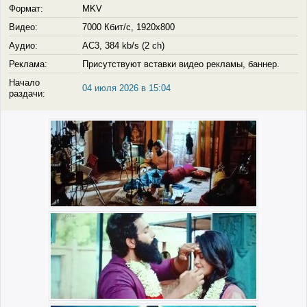
Формат:
MKV
Видео:
7000 Кбит/с, 1920x800
Аудио:
AC3, 384 kb/s (2 ch)
Реклама:
Присутствуют вставки видео рекламы, баннер.
Начало
04 июля 2026 в 15:04
раздачи: