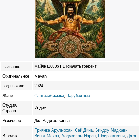
Название:
Майян [1080p HD] скачать торрент
Оригинальное:
Mayan
Год выхода:
2024
Жанр:
Фэнтези/Сказки
,
Зарубежные
Студия/
Индия
Страна:
Режиссер:
Дж. Раджес Канна
Приянка Арулмохан
,
Сай Дина
,
Биндху Мадхави
,
В ролях:
Винот Мохан
,
Аадукалам Нарен
,
Шриранджани
,
Джон