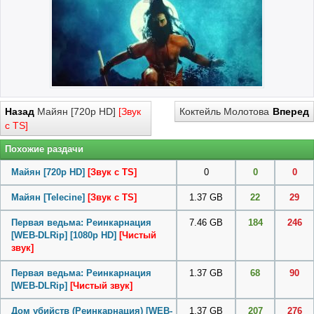
Назад
Майян [720p HD]
[Звук
Коктейль Молотова
Вперед
с TS]
Похожие раздачи
Майян [720p HD]
[Звук с TS]
0
0
0
Майян [Telecine]
[Звук с TS]
1.37 GB
22
29
Первая ведьма: Реинкарнация
7.46 GB
184
246
[WEB-DLRip] [1080p HD]
[Чистый
звук]
Первая ведьма: Реинкарнация
1.37 GB
68
90
[WEB-DLRip]
[Чистый звук]
Дом убийств (Реинкарнация) [WEB-
1.37 GB
207
276