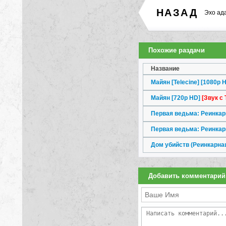
НАЗАД
Эхо ад
Похожие раздачи
Название
Майян [Telecine] [1080p 
Майян [720p HD]
[Звук с 
Первая ведьма: Реинкар
Первая ведьма: Реинкар
Дом убийств (Реинкарна
Добавить комментарий