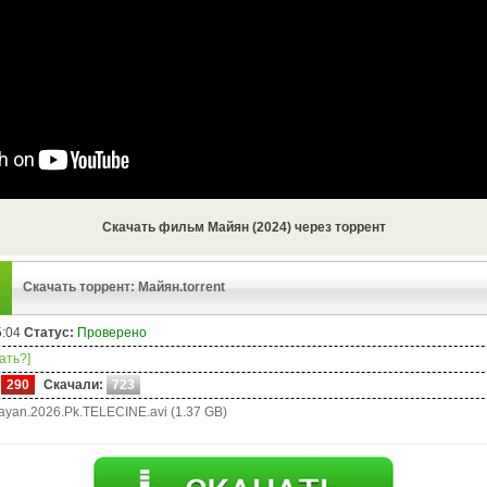
Скачать фильм Майян (2024) через торрент
Скачать торрент: Майян.torrent
5:04
Статус:
Проверено
чать?]
290
Скачали:
723
yan.2026.Pk.TELECINE.avi (1.37 GB)