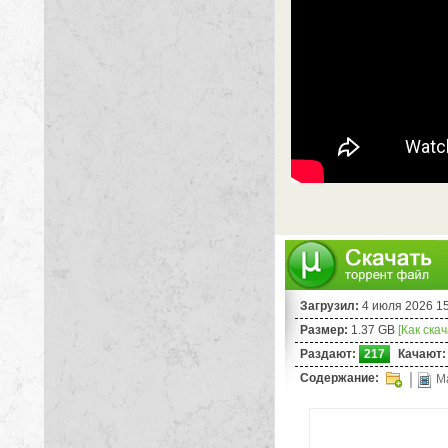
Загрузил:
4 июля 2026 1
Размер:
1.37 GB
[Как ска
Раздают:
217
Качают:
Содержание:
Ma