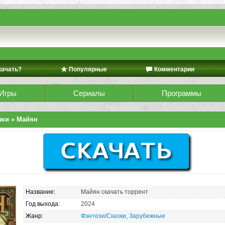
качать?
Популярные
Комментарии
Игры
Сериалы
Программы
зки
» Майян
Название:
Майян скачать торрент
Год выхода:
2024
Жанр:
Фэнтези/Сказки
,
Зарубежные