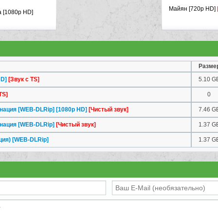
Майян [720p HD]
а [1080p HD]
Разме
HD]
[Звук с TS]
5.10 G
TS]
0
нация [WEB-DLRip] [1080p HD]
[Чистый звук]
7.46 G
нация [WEB-DLRip]
[Чистый звук]
1.37 G
ция) [WEB-DLRip]
1.37 G