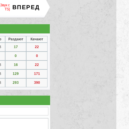
[Звук с
ВПЕРЕД
TS]
р
Раздают
Качают
B
17
22
0
0
B
16
22
B
129
171
B
293
390