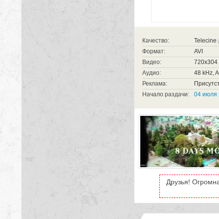
Качество:
Telecine
Формат:
AVI
Видео:
720x304 (
Аудио:
48 kHz, A
Реклама:
Присутст
Начало раздачи:
04 июля 
Друзья! Огромн