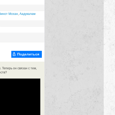
Винот Мохан
,
Аадукалам
Поделиться
 Теперь он связан с тем,
еств?