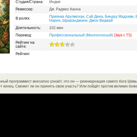
Студия/Страна:
Индия
Режиссер:
Дж. Раджес Канна
Приянка Арулмохан
,
Сай Дина
,
Биндху Мадхави
,
В ролях:
Нарен
,
Шриранджани
,
Джон Виджай
Длительность:
102 мин
Перевод:
Профессиональный (Многоголосый)
[Звук с TS]
Рейтинг на
сайте:
Рейтинг:
ный программист внезапно узнаёт, что он — реинкарнация самого бога Шивы.
ёт конец. Сможет ли он принять свою участь? Или пойдёт против великих бож