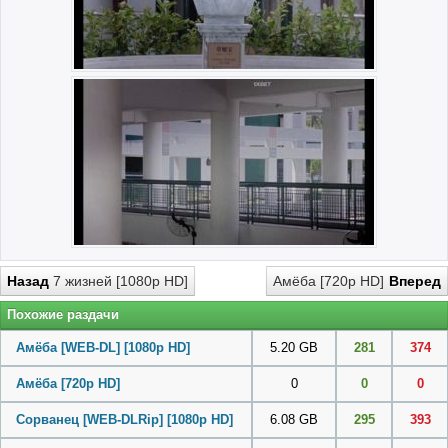
Назад
7 жизней [1080p HD]
Амёба [720p HD]
Вперед
Похожие раздачи
Амёба [WEB-DL] [1080p HD]
5.20 GB
281
374
Амёба [720p HD]
0
0
0
Сорванец [WEB-DLRip] [1080p HD]
6.08 GB
295
393