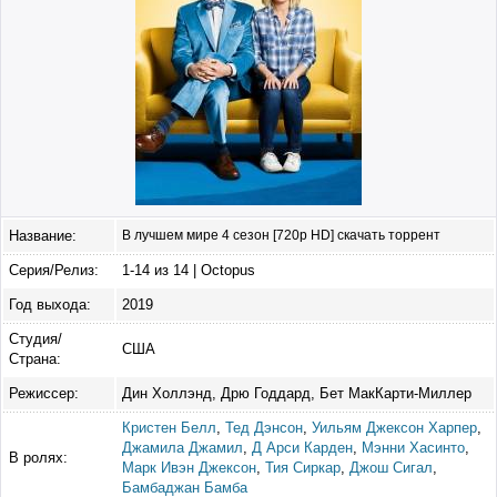
Название:
В лучшем мире 4 сезон [720p HD] скачать торрент
Серия/Релиз:
1-14 из 14 | Octopus
Год выхода:
2019
Студия/
США
Страна:
Режиссер:
Дин Холлэнд, Дрю Годдард, Бет МакКарти-Миллер
Кристен Белл
,
Тед Дэнсон
,
Уильям Джексон Харпер
,
Джамила Джамил
,
Д Арси Карден
,
Мэнни Хасинто
,
В ролях:
Марк Ивэн Джексон
,
Тия Сиркар
,
Джош Сигал
,
Бамбаджан Бамба