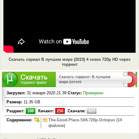
Скачать сериал В лучшем мире (2019) 4 сезон 720p HD через
торрент
Скачать торрент: В лучшем
мире.torrent
Загрузил:
31 января 2020 21:39
Статус:
Проверено
Размер:
11.35 GB
Раздают:
188
Качают:
250
Скачали:
625
Содержание:
The.Good.Place.S04.720p.Octopus (14
файлов)