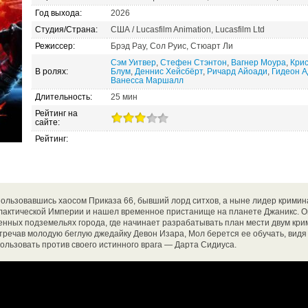
Год выхода:
2026
Студия/Страна:
США / Lucasfilm Animation, Lucasfilm Ltd
Режиссер:
Брэд Рау, Сол Руис, Стюарт Ли
Сэм Уитвер
,
Стефен Стэнтон
,
Вагнер Моура
,
Кри
В ролях:
Блум
,
Деннис Хейсбёрт
,
Ричард Айоади
,
Гидеон 
Ванесса Маршалл
Длительность:
25 мин
Рейтинг на
сайте:
Рейтинг:
ользовавшись хаосом Приказа 66, бывший лорд ситхов, а ныне лидер крими
алактической Империи и нашел временное пристанище на планете Джаникс. О
енных подземельях города, где начинает разрабатывать план мести двум кр
тречав молодую беглую джедайку Девон Изара, Мол берется ее обучать, видя
ользовать против своего истинного врага — Дарта Сидиуса.