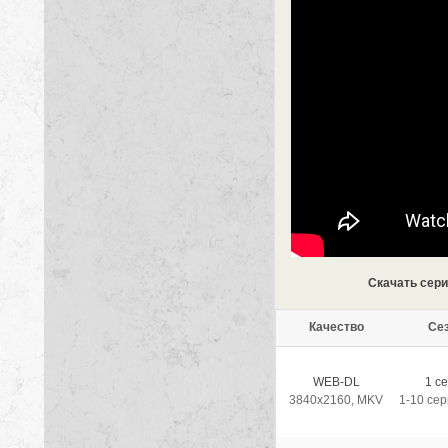
Скачать сери
Качество
Се
WEB-DL
1 с
3840x2160, MKV
1-10 сер