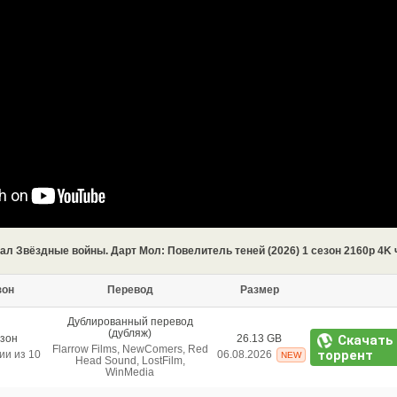
ал Звёздные войны. Дарт Мол: Повелитель теней (2026) 1 сезон 2160p 4K 
зон
Перевод
Размер
Дублированный перевод
(дубляж)
Скачать
езон
26.13 GB
Flarrow Films, NewComers, Red
торрент
ии из 10
06.08.2026
NEW
Head Sound, LostFilm,
WinMedia