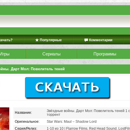
качать?
Популярные
Комментарии
Игры
Сериалы
Программы
йны. Дарт Мол: Повелитель теней
Звёздные войны. Дарт Мол: Повелитель теней 1 с
Название:
торрент
Оригинальное:
Star Wars: Maul – Shadow Lord
Серия/Релиз:
1-10 из 10 | Flarrow Films, Red Head Sound, Lost