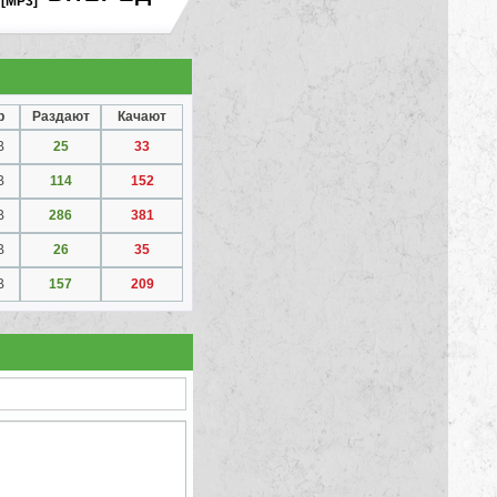
[MP3]
р
Раздают
Качают
B
25
33
B
114
152
B
286
381
B
26
35
B
157
209