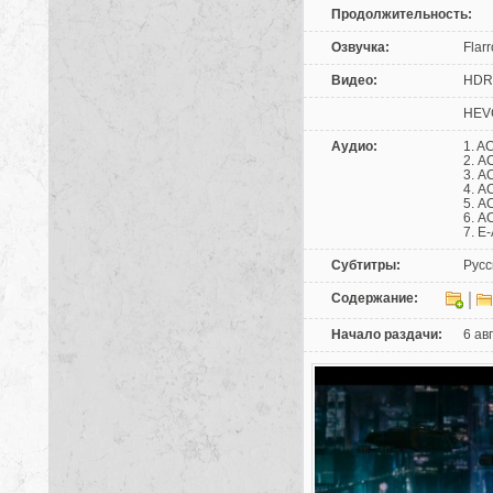
Продолжительность:
Озвучка:
Flar
Видео:
HDR1
HEVC
Аудио:
1. A
2. A
3. A
4. A
5. A
6. A
7. E
Субтитры:
Русс
Содержание:
Начало раздачи:
6 ав