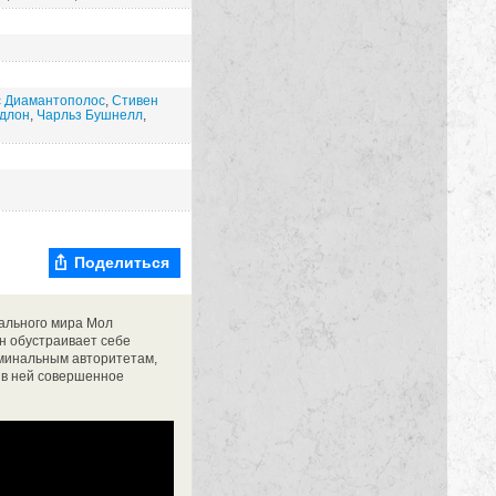
с Диамантополос
,
Стивен
Адлон
,
Чарльз Бушнелл
,
Поделиться
нального мира Мол
н обустраивает себе
иминальным авторитетам,
 в ней совершенное