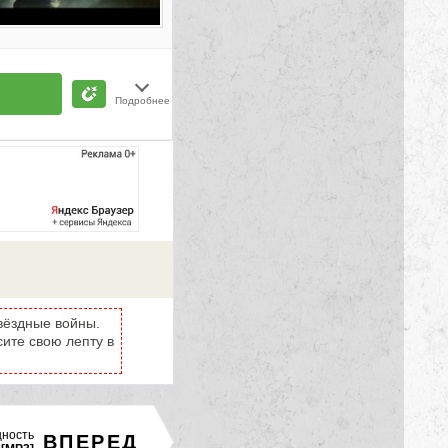
Подробнее
вёздные войны.
сите свою лепту в
щность
ВПЕРЕД