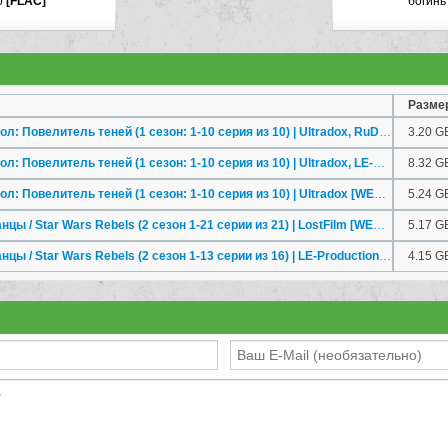
o
[FLAC]
богинь
ля 2026 22:41
Разме
Звёздные войны. Дарт Мол: Повелитель теней (1 сезон: 1-10 серия из 10) | Ultradox, RuDub
3.20 G
Звёздные войны. Дарт Мол: Повелитель теней (1 сезон: 1-10 серия из 10) | Ultradox, LE-Production, Flarrow Films, NewComers, Red Head Sound, LostFilm, ДАБЛИН, WinMedia [1080p HD]
8.32 G
Звёздные войны. Дарт Мол: Повелитель теней (1 сезон: 1-10 серия из 10) | Ultradox [WEB-DLRip] [720p HD]
5.24 G
Звездные войны: Повстанцы / Star Wars Rebels (2 сезон 1-21 серии из 21) | LostFilm [WEB-DLRip]
5.17 G
Звездные войны: Повстанцы / Star Wars Rebels (2 сезон 1-13 серии из 16) | LE-Production [WEB-DLRip]
4.15 G