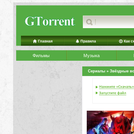
Главная
Правила
Как с
Фильмы
Музыка
Сериалы
» Звёздные во