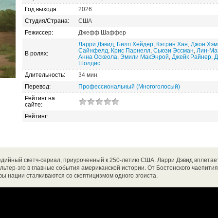
Год выхода:
2026
Студия/Страна:
США
Режиссер:
Джефф Шаффер
Ларри Дэвид
,
Билл Хейдер
,
Кэтрин Хан
,
Джон Хэм
Сайнфелд
,
Крис Парнелл
,
Сьюзи Эссман
,
Лин‑Ма
В ролях:
Анна Оскеола
,
Эмили МакЭнрой
,
Джейк Райнер
,
Д
Шолдис
Длительность:
34 мин
Перевод:
Профессиональный (Многоголосый)
Рейтинг на
сайте:
Рейтинг:
дийный скетч-сериал, приуроченный к 250-летию США. Ларри Дэвид вплетае
льтер-эго в главные события американской истории. От Бостонского чаепити
фы нации сталкиваются со скептицизмом одного эгоиста.