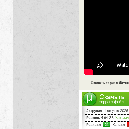
Скачать сериал Жизнь
Загрузил:
1 августа 2026
Размер:
4.64 GB
[Как ска
Раздают:
21
Качают: