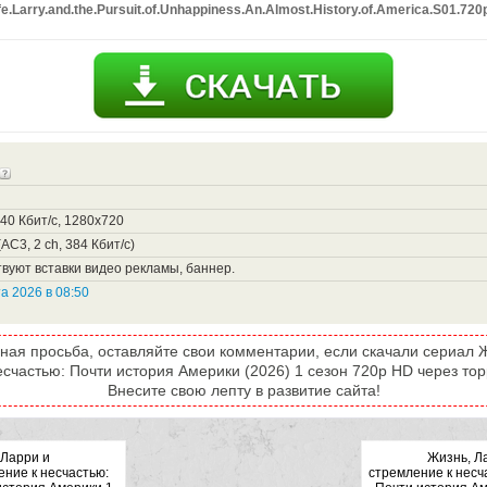
fe.Larry.and.the.Pursuit.of.Unhappiness.An.Almost.History.of.America.S01.72
340 Кбит/с, 1280x720
AC3, 2 ch, 384 Кбит/с)
вуют вставки видео рекламы, баннер.
та 2026 в 08:50
ная просьба, оставляйте свои комментарии, если скачали сериал 
есчастью: Почти история Америки (2026) 1 сезон 720p HD через тор
Внесите свою лепту в развитие сайта!
 Ларри и
Жизнь, Л
ение к несчастью:
стремление к несч