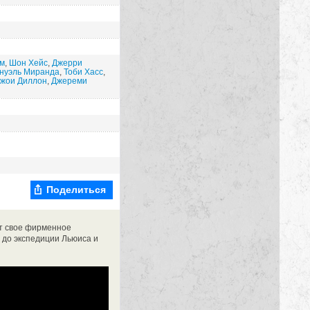
м
,
Шон Хейс
,
Джерри
нуэль Миранда
,
Тоби Хасс
,
жои Диллон
,
Джереми
Поделиться
т свое фирменное
я до экспедиции Льюиса и