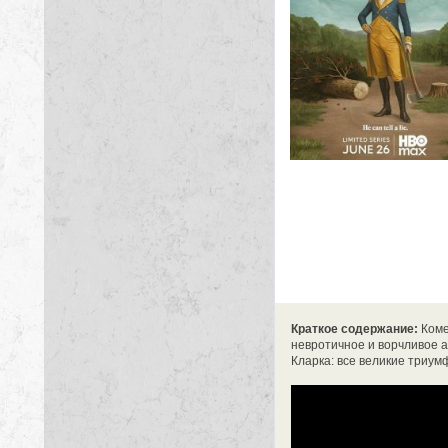
Краткое содержание:
Коме
невротичное и ворчливое а
Кларка: все великие триум