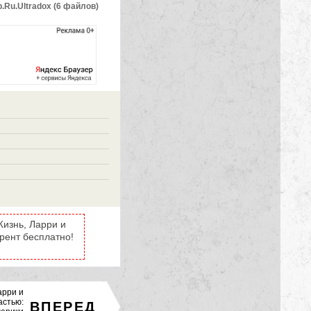
0p.Ru.Ultradox (6 файлов)
Жизнь, Ларри и
рент бесплатно!
арри и
астью:
ВПЕРЕД