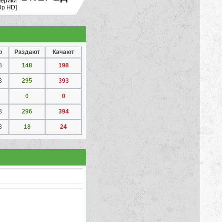
мерики
0p HD]
р
Раздают
Качают
B
148
198
B
295
393
0
0
B
296
394
B
18
24