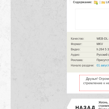
Содержание:
Li
Качество:
WEB-DL
Формат:
MKV
Видео:
h.264 5 
Аудио:
Русский (
Реклама:
Присутст
Начало раздачи:
01 авгус
Друзья! Огром
стремление к н
Жизнь,
стремл
НАЗАД