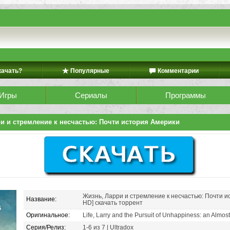
качать?
Популярные
Комментарии
Игры
Сериалы
Программы
и и стремление к несчастью: Почти история Америки
Жизнь, Ларри и стремление к несчастью: Почти и
Название:
HD] скачать торрент
Оригинальное:
Life, Larry and the Pursuit of Unhappiness: an Almost
Серия/Релиз:
1-6 из 7 | Ultradox