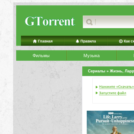
Главная
Правила
Как с
Фильмы
Музыка
Сериалы
» Жизнь, Ларр