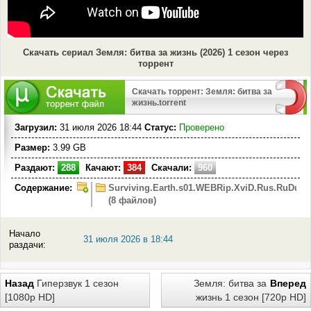
Скачать сериал Земля: битва за жизнь (2026) 1 сезон через
торрент
Скачать торрент: Земля: битва за
жизнь.torrent
Загрузил:
31 июля 2026 18:44
Статус:
Проверено
Размер:
3.99 GB
Раздают:
288
Качают:
384
Скачали:
960
Содержание:
Surviving.Earth.s01.WEBRip.XviD.Rus.RuDub.
(8 файлов)
Начало
31 июля 2026 в 18:44
раздачи:
Назад
Гиперзвук 1 сезон
Земля: битва за
Вперед
[1080p HD]
жизнь 1 сезон [720p HD]