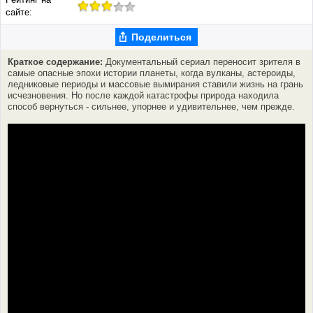
сайте:
Поделиться
Краткое содержание:
Документальный сериал переносит зрителя в
самые опасные эпохи истории планеты, когда вулканы, астероиды,
ледниковые периоды и массовые вымирания ставили жизнь на грань
исчезновения. Но после каждой катастрофы природа находила
способ вернуться - сильнее, упорнее и удивительнее, чем прежде.