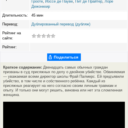
Грооте
,
Йоссе де Пауве
,
Пит де Прайтер
,
Лоре
Дежонккир
Длительность:
45 мин
Перевод:
Дублированный перевод (дубляж)
Рейтинг на
сайте:
Рейтинг:
Поделиться
Краткое содержание:
Двенадцать самых обычных граждан
призваны в суд присяжных по делу о двойном убийстве. Обвиняемая
— уважаемая всеми директор школы Фрай Палмерс. Ей предъявили
убийство, в том числе и собственного ребёнка. Каждый из
присяжных реагирует на него согласно своим личным травмам и
опыту. И только они могут решить, виновна или нет эта сломленная
женщина.