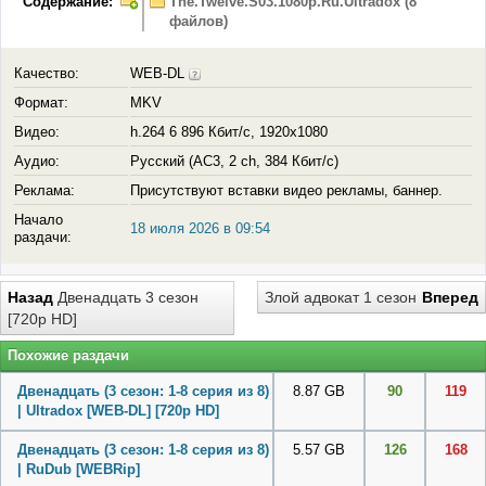
Содержание:
The.Twelve.S03.1080p.Ru.Ultradox (8
файлов)
Качество:
WEB-DL
Формат:
MKV
Видео:
h.264 6 896 Кбит/с, 1920x1080
Аудио:
Русский (AC3, 2 ch, 384 Кбит/с)
Реклама:
Присутствуют вставки видео рекламы, баннер.
Начало
18 июля 2026 в 09:54
раздачи:
Назад
Двенадцать 3 сезон
Злой адвокат 1 сезон
Вперед
[720p HD]
Похожие раздачи
Двенадцать (3 сезон: 1-8 серия из 8)
8.87 GB
90
119
| Ultradox [WEB-DL] [720p HD]
Двенадцать (3 сезон: 1-8 серия из 8)
5.57 GB
126
168
| RuDub [WEBRip]