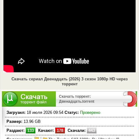
Скачать сериал Двенадцать (2026) 3 сезон 1080p HD через
торрент
Скачать торрент:
Двенадцать.torrent
Загрузил:
18 июля 2026 09:54
Статус:
Проверено
Размер:
13.96 GB
Раздают:
133
Качают:
178
Скачали:
443