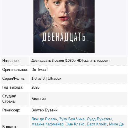
Название:
Двенадцать 3 сезон [1080p HD] скачать торрент
Оригинальное:
De Twaalf
Серия/Релиз:
1-8 из 8 | Ultradox
Год выхода:
2026
Студия/
Бельгия
Страна:
Режиссер:
Воутер Бувейн
Люк де Рюэль
,
Зузу Бен Чиха
,
Суад Бухатем
,
Маайке Кафмейер
,
Эме Клэйс
,
Барт Клэйс
,
Мике Де
В ролях: