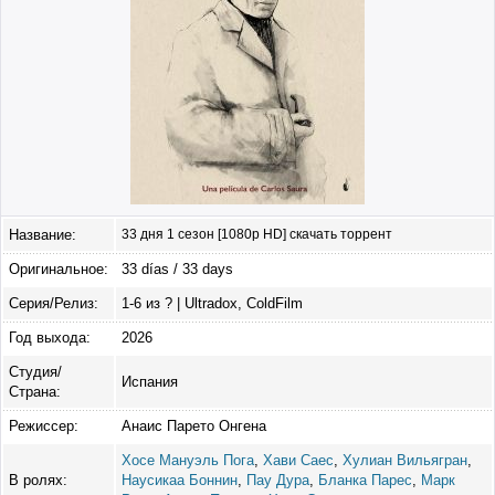
Название:
33 дня 1 сезон [1080p HD] скачать торрент
Оригинальное:
33 días / 33 days
Серия/Релиз:
1-6 из ? | Ultradox, ColdFilm
Год выхода:
2026
Студия/
Испания
Страна:
Режиссер:
Анаис Парето Онгена
Хосе Мануэль Пога
,
Хави Саес
,
Хулиан Вильягран
,
В ролях:
Наусикаа Боннин
,
Пау Дура
,
Бланка Парес
,
Марк