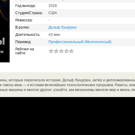
Год выхода:
2026
Студия/Страна:
США
Режиссер:
-
В ролях:
Дольф Лундгрен
Длительность:
43 мин
Перевод:
Профессиональный (Многоголосый)
Рейтинг на
сайте:
ны, которые переписали историю. Дольф Лундгрен, актёр и дипломированны
 сквозь века — к истокам величайших технологических прорывов. Ракеты, к
енные машины и многое другое: узнайте, как механизмы меняли мир и жизнь л