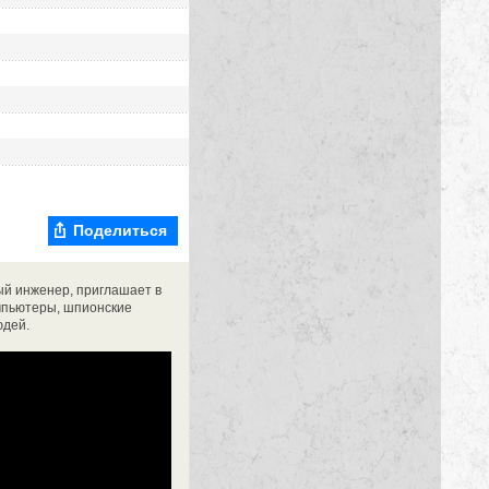
Поделиться
й инженер, приглашает в
омпьютеры, шпионские
юдей.