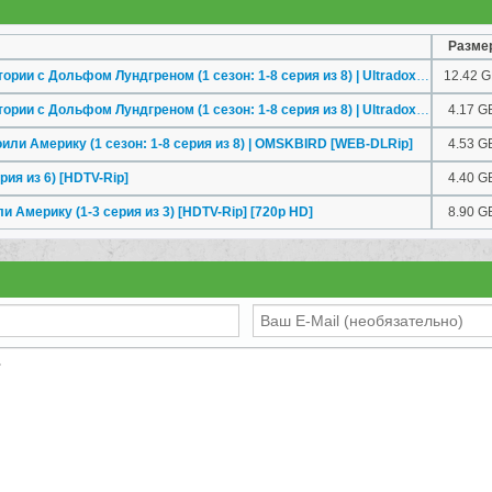
Разме
Величайшие машины истории с Дольфом Лундгреном (1 сезон: 1-8 серия из 8) | Ultradox [WEB-DL] [1080p HD]
12.42 
Величайшие машины истории с Дольфом Лундгреном (1 сезон: 1-8 серия из 8) | Ultradox, RuDub
4.17 G
ли Америку (1 сезон: 1-8 серия из 8) | OMSKBIRD [WEB-DLRip]
4.53 G
ия из 6) [HDTV-Rip]
4.40 G
 Америку (1-3 серия из 3) [HDTV-Rip] [720p HD]
8.90 G