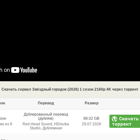
Скачать сериал Звёздный городок (2026) 1 сезон 2160p 4K через торрент
зон
Перевод
Размер
Дублированный перевод
Скачать
езон
(дубляж)
88.02 GB
торрент
ии из 8
Red Head Sound, HDrezka
29.07.2026
Studio, Дубляжная