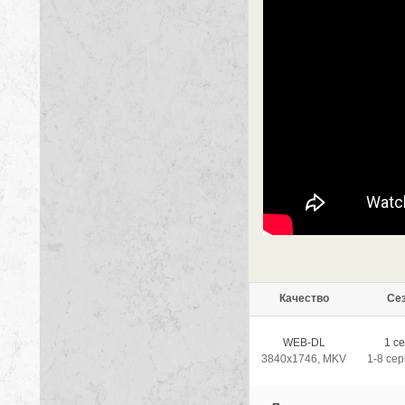
Качество
Се
WEB-DL
1 с
3840x1746, MKV
1-8 сер