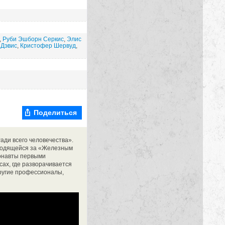
,
Руби Эшборн Серкис
,
Элис
Дэвис
,
Кристофер Шервуд
,
Поделиться
ади всего человечества».
аходящейся за «Железным
монавты первыми
сах, где разворачивается
ругие профессионалы,