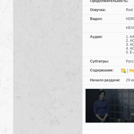
Продолжительность:
Озвучка:
Red 
Видео:
HDR1
НЕVC
Аудио:
1. A
2. A
3. A
4. A
5. E
Субтитры:
Русс
Содержание:
Начало раздачи:
29 и