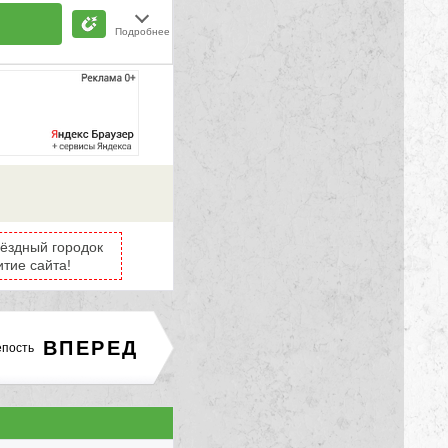
Подробнее
вёздный городок
итие сайта!
ВПЕРЕД
епость