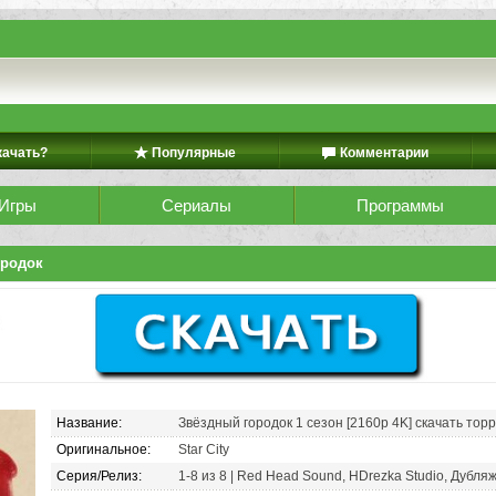
качать?
Популярные
Комментарии
Игры
Сериалы
Программы
ородок
Название:
Звёздный городок 1 сезон [2160p 4K] скачать тор
Оригинальное:
Star City
Серия/Релиз:
1-8 из 8 | Red Head Sound, HDrezka Studio, Дубля