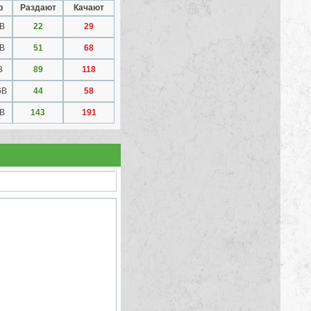
р
Раздают
Качают
GB
22
29
GB
51
68
B
89
118
GB
44
58
GB
143
191