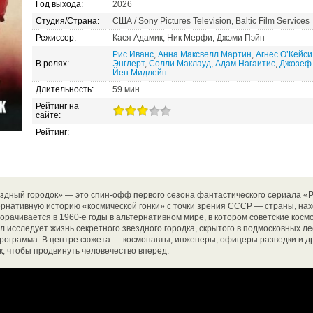
Год выхода:
2026
Студия/Страна:
США / Sony Pictures Television, Baltic Film Services
Режиссер:
Кася Адамик, Ник Мерфи, Джэми Пэйн
Рис Иванс
,
Анна Максвелл Мартин
,
Агнес О’Кейси
В ролях:
Энглерт
,
Солли Маклауд
,
Адам Нагаитис
,
Джозеф 
Йен Мидлейн
Длительность:
59 мин
Рейтинг на
сайте:
Рейтинг:
здный городок» — это спин-офф первого сезона фантастического сериала «Р
ернативную историю «космической гонки» с точки зрения СССР — страны, н
орачивается в 1960-е годы в альтернативном мире, в котором советские кос
л исследует жизнь секретного звездного городка, скрытого в подмосковных ле
рограмма. В центре сюжета — космонавты, инженеры, офицеры разведки и д
к, чтобы продвинуть человечество вперед.