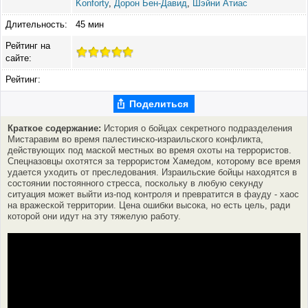
Konforty
,
Дорон Бен-Давид
,
Шэйни Атиас
Длительность:
45 мин
Рейтинг на
сайте:
Рейтинг:
Поделиться
Краткое содержание:
История о бойцах секретного подразделения
Мистаравим во время палестинско-израильского конфликта,
действующих под маской местных во время охоты на террористов.
Спецназовцы охотятся за террористом Хамедом, которому все время
удается уходить от преследования. Израильские бойцы находятся в
состоянии постоянного стресса, поскольку в любую секунду
ситуация может выйти из-под контроля и превратится в фауду - хаос
на вражеской территории. Цена ошибки высока, но есть цель, ради
которой они идут на эту тяжелую работу.