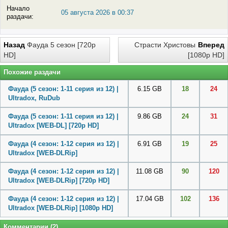
Начало
05 августа 2026 в 00:37
раздачи:
Назад
Фауда 5 сезон [720p
Страсти Христовы
Вперед
HD]
[1080p HD]
Похожие раздачи
Фауда (5 сезон: 1-11 серия из 12) |
6.15 GB
18
24
Ultradox, RuDub
Фауда (5 сезон: 1-11 серия из 12) |
9.86 GB
24
31
Ultradox [WEB-DL] [720p HD]
Фауда (4 сезон: 1-12 серия из 12) |
6.91 GB
19
25
Ultradox [WEB-DLRip]
Фауда (4 сезон: 1-12 серия из 12) |
11.08 GB
90
120
Ultradox [WEB-DLRip] [720p HD]
Фауда (4 сезон: 1-12 серия из 12) |
17.04 GB
102
136
Ultradox [WEB-DLRip] [1080p HD]
Комментарии (2)