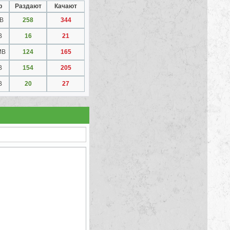
р
Раздают
Качают
GB
258
344
B
16
21
MB
124
165
B
154
205
B
20
27