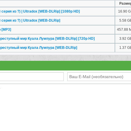
Разме
 серия из ?) | Ultradox [WEB-DLRip] [1080p HD]
16.90 
 серия из ?) | Ultradox [WEB-DLRip]
5.58 G
о
[MP3]
457.88 
преступный мир Куала Лумпура [WEB-DLRip] [720p HD]
3.92 G
преступный мир Куала Лумпура [WEB-DLRip]
1.37 G