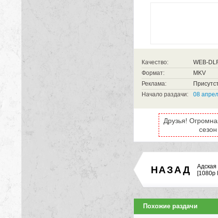
Качество:
WEB-DL
Формат:
MKV
Реклама:
Присутст
Начало раздачи:
08 апрел
Друзья! Огромна
сезон
Адская 
НАЗАД
[1080p
Похожие раздачи