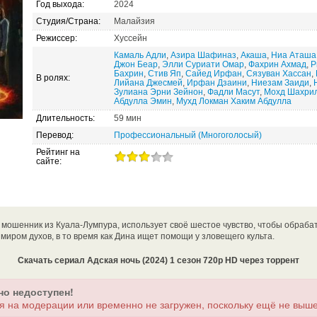
Год выхода:
2024
Студия/Страна:
Малайзия
Режиссер:
Хуссейн
Камаль Адли
,
Азира Шафиназ
,
Акаша
,
Ниа Аташа
Джон Беар
,
Элли Суриати Омар
,
Фахрин Ахмад
,
Р
Бахрин
,
Стив Яп
,
Сайед Ирфан
,
Сязуван Хассан
,
В ролях:
Лийана Джесмей
,
Ирфан Дзаини
,
Ниезам Заиди
,
Зулиана Эрни Зейнон
,
Фадли Масут
,
Мохд Шахри
Абдулла Эмин
,
Мухд Локман Хаким Абдулла
Длительность:
59 мин
Перевод:
Профессиональный (Многоголосый)
Рейтинг на
сайте:
 мошенник из Куала-Лумпура, использует своё шестое чувство, чтобы обраба
 миром духов, в то время как Дина ищет помощи у зловещего культа.
Скачать сериал Адская ночь (2024) 1 сезон 720p HD через торрент
но недоступен!
я на модерации или временно не загружен, поскольку ещё не выше