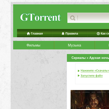
Главная
Правила
Как с
Фильмы
Музыка
Сериалы
» Адская ноч