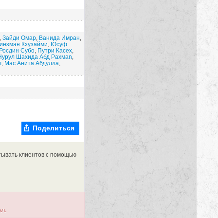
,
Зайди Омар
,
Ванида Имран
,
иезман Кхузайми
,
Юсуф
Росдин Субо
,
Путри Касех
,
Нурул Шахида Абд Рахмаn
,
л
,
Мас Анита Абдулла
,
Поделиться
тывать клиентов с помощью
л.