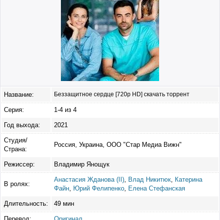
Название:
Беззащитное сердце [720p HD] скачать торрент
Серия:
1-4 из 4
Год выхода:
2021
Студия/
Россия, Украина, ООО "Стар Медиа Вижн"
Страна:
Режиссер:
Владимир Янощук
Анастасия Жданова (II)
,
Влад Никитюк
,
Катерина
В ролях:
Файн
,
Юрий Фелипенко
,
Елена Стефанская
Длительность:
49 мин
Перевод:
Оригинал