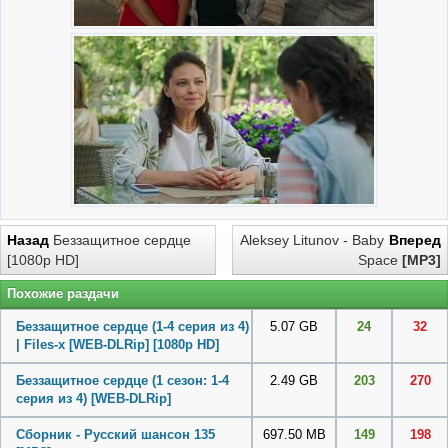
Назад
Беззащитное сердце
Aleksey Litunov - Baby
Вперед
[1080p HD]
Space
[MP3]
Похожие раздачи
Беззащитное сердце (1-4 серия из 4)
5.07 GB
24
32
| Files-x [WEB-DLRip] [1080p HD]
Беззащитное сердце (1 сезон: 1-4
2.49 GB
203
270
серия из 4) [WEB-DLRip]
Cборник - Русский шансон 135
697.50 MB
149
198