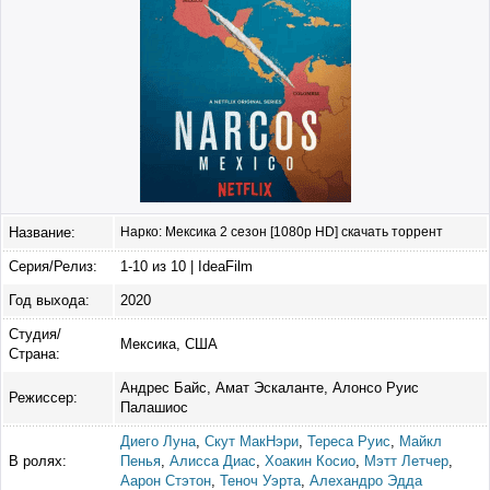
Название:
Нарко: Мексика 2 сезон [1080p HD] скачать торрент
Серия/Релиз:
1-10 из 10 | IdeaFilm
Год выхода:
2020
Студия/
Мексика, США
Страна:
Андрес Байс, Амат Эскаланте, Алонсо Руис
Режиссер:
Палашиос
Диего Луна
,
Скут МакНэри
,
Тереса Руис
,
Майкл
В ролях:
Пенья
,
Алисса Диас
,
Хоакин Косио
,
Мэтт Летчер
,
Аарон Стэтон
,
Теноч Уэрта
,
Алехандро Эдда