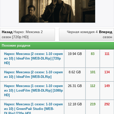
Назад
Нарко: Мексика 2
Черная комедия 4
Вперед
сезон [720p HD]
сезон
Похожие раздачи
Нарко: Мексика (2 сезон: 1-10 серия
19.94 GB
83
111
из 10) | IdeaFilm [WEB-DLRip] [720p
HD]
Нарко: Мексика (2 сезон: 1-10 серия
8.62 GB
101
134
из 10) | IdeaFilm [WEB-DLRip]
Нарко: Мексика (1 сезон: 1-10 серия
26.31 GB
112
149
из 10) | LostFilm [WEB-DLRip] [1080p
HD]
Нарко: Мексика (1 сезон: 1-10 серия
12.18 GB
219
292
из 10) | GreenРай Studio [WEB-
DLRip] [720p HD]