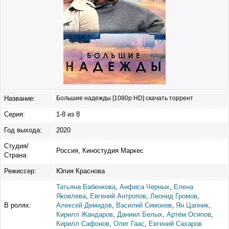
Название:
Большие надежды [1080p HD] скачать торрент
Серия:
1-8 из 8
Год выхода:
2020
Студия/
Россия, Киностудия Маркес
Страна:
Режиссер:
Юлия Краснова
Татьяна Бабенкова
,
Анфиса Черных
,
Елена
Яковлева
,
Евгений Антропов
,
Леонид Громов
,
В ролях:
Алексей Демидов
,
Василий Симонов
,
Ян Цапник
,
Кирилл Жандаров
,
Даниил Белых
,
Артём Осипов
,
Кирилл Сафонов
,
Олег Гаас
,
Евгений Сахаров