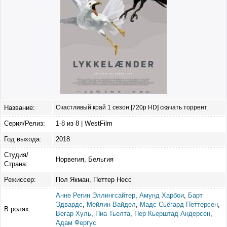
Название:
Счастливый край 1 сезон [720p HD] скачать торрент
Серия/Релиз:
1-8 из 8 | WestFilm
Год выхода:
2018
Студия/
Норвегия, Бельгия
Страна:
Режиссер:
Пол Якман, Петтер Несс
Анне Регин Эллингсайтер
,
Амунд Харбои
,
Барт
Эдвардс
,
Мейлин Вайдел
,
Мадс Сьёгард Петтерсен
,
В ролях:
Вегар Хуль
,
Пиа Тьелта
,
Пер Кьерштад Андерсен
,
Адам Фергус