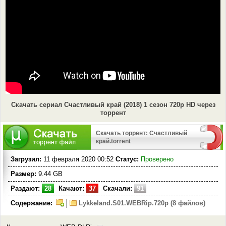
Скачать сериал Счастливый край (2018) 1 сезон 720p HD через
торрент
Скачать торрент: Счастливый
край.torrent
Загрузил:
11 февраля 2020 00:52
Статус:
Проверено
Размер:
9.44 GB
Раздают:
28
Качают:
37
Скачали:
91
Содержание:
Lykkeland.S01.WEBRip.720p (8 файлов)