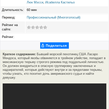
Люк Мэсси
,
Исабелла Кастильо
Длительность:
60 мин
Перевод:
Профессиональный (Многоголосый)
Рейтинг на
сайте:
Рейтинг:
Поделиться
Краткое содержание:
Бывший морской пехотинец США Ласаро
Мендоса, который якобы обвиняется в тройном убийстве, попадает в
мексиканскую тюрьму строгого режима под поддельной личностью.
Он должен внедриться в опасную группировку заключенных и
надзирателей, которые действуют внутри и за пределами тюрьмы,
чтобы узнать, кто похитил дочь американского судьи и найти
девушку.