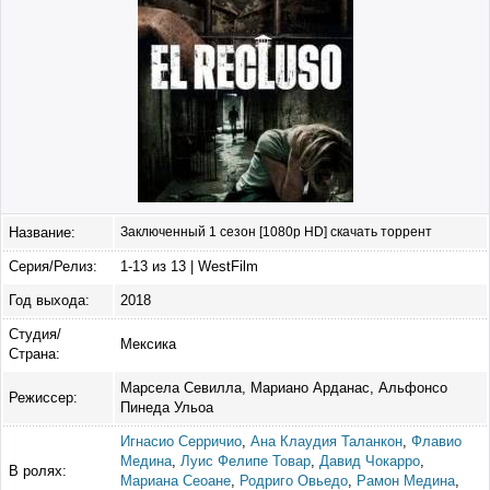
Название:
Заключенный 1 сезон [1080p HD] скачать торрент
Серия/Релиз:
1-13 из 13 | WestFilm
Год выхода:
2018
Студия/
Мексика
Страна:
Марсела Севилла, Мариано Арданас, Альфонсо
Режиссер:
Пинеда Ульоа
Игнасио Серричио
,
Ана Клаудия Таланкон
,
Флавио
Медина
,
Луис Фелипе Товар
,
Давид Чокарро
,
В ролях:
Мариана Сеоане
,
Родриго Овьедо
,
Рамон Медина
,