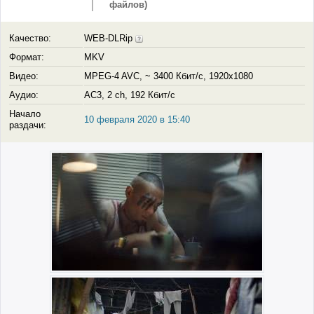
файлов)
Качество:
WEB-DLRip
Формат:
MKV
Видео:
MPEG-4 AVC, ~ 3400 Кбит/с, 1920x1080
Аудио:
AC3, 2 ch, 192 Кбит/с
Начало
10 февраля 2020 в 15:40
раздачи: