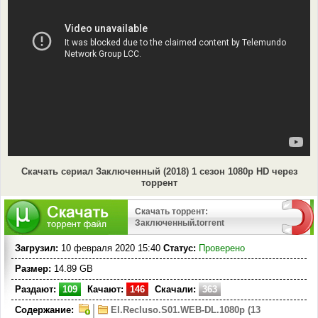
Скачать сериал Заключенный (2018) 1 сезон 1080p HD через
торрент
Скачать торрент:
Заключенный.torrent
Загрузил:
10 февраля 2020 15:40
Статус:
Проверено
Размер:
14.89 GB
Раздают:
109
Качают:
146
Скачали:
363
Содержание:
El.Recluso.S01.WEB-DL.1080p (13