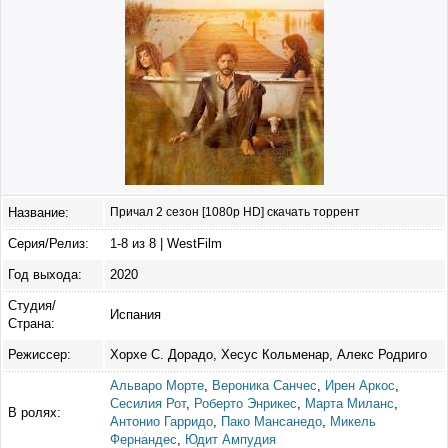
Название:
Причал 2 сезон [1080p HD] скачать торрент
Серия/Релиз:
1-8 из 8 | WestFilm
Год выхода:
2020
Студия/
Испания
Страна:
Режиссер:
Хорхе С. Дорадо, Хесус Кольменар, Алекс Родриго
Альваро Морте
,
Вероника Санчес
,
Ирен Аркос
,
Сесилия Рот
,
Роберто Энрикес
,
Марта Миланс
,
В ролях:
Антонио Гарридо
,
Пако Мансанедо
,
Микель
Фернандес
,
Юдит Ампудия