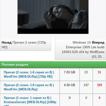
Назад
Причал 2 сезон [720p
Windows 10
Вперед
HD]
Enterprise 1909 Lite build
18363.628 x64 by WolfEywa
(01.20...
Похожие раздачи
Причал (2 сезон: 1-8 серия из 8) |
7.03 GB
23
31
WestFilm [WEB-DLRip] [720p HD]
Причал (2 сезон: 1-8 серия из 8) |
4.50 GB
247
329
WestFilm [WEB-DLRip]
Причал (1 сезон: 1 серия из 8) |
0
0
0
KosharaSerials [WEB-DLRip] [1080p