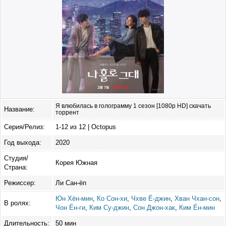
Я влюбилась в голограмму 1 сезон [1080p HD] скачать
Название:
торрент
Серия/Релиз:
1-12 из 12 | Octopus
Год выхода:
2020
Студия/
Корея Южная
Страна:
Режиссер:
Ли Сан-ёп
Юн Хён-мин
,
Ко Сон-хи
,
Чхве Ё-джин
,
Хван Чхан-сон
,
В ролях:
Чон Ён-ги
,
Ким Су-джин
,
Сон Джон-хак
,
Ким Ён-мин
Длительность:
50 мин