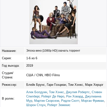
Название:
Эпоха кино [1080p HD] скачать торрент
Серия:
1-6 из 6
Год выхода:
2019
Студия/
США / CNN, HBO Films
Страна:
Режиссер:
Блейк Брунс, Гари Гоэцман, Том Хэнкс, Марк Херцог
Алек Болдуин
,
Том Хэнкс
,
Джулия Робертс
,
Стивен
Спилберг
,
Роберт Де Ниро
,
Рон Ховард
,
Джулианна
В ролях:
Мур
,
Мартин Скорсезе
,
Ридли Скотт
,
Морган Фриман
,
Шэрон Стоун
,
Роберт Земекис