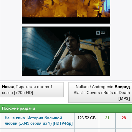
Назад
Пиратская школа 1
Nullum / Androgenic
Вперед
сезон [720p HD]
Blast - Covers / Butts of Death
[MP3]
Похожие раздачи
Наше кино. История большой
126.52 GB
21
28
любви (1-345 серия из ?) [HDTV-Rip]