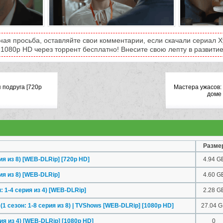
ная просьба, оставляйте свои комментарии, если скачали сериал 
 1080p HD через торрент бесплатно! Внесите свою лепту в развитие
 подруга [720p
Мастера ужасов:
доме
Разме
я из 8) [WEB-DLRip] [720p HD]
4.94 G
ия из 8) [WEB-DLRip]
4.60 G
: 1-4 серия из 4) [WEB-DLRip]
2.28 G
1 сезон: 1-8 серия из 8) | TVShows [WEB-DLRip] [1080p HD]
27.04 
ия из 4) [WEB-DLRip] [1080p HD]
0