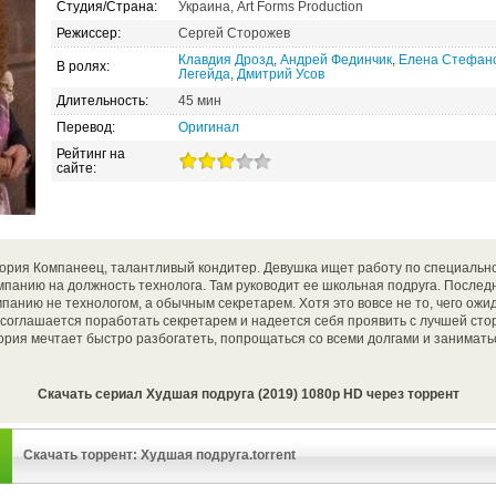
Студия/Страна:
Украина, Art Forms Production
Режиссер:
Сергей Сторожев
Клавдия Дрозд
,
Андрей Фединчик
,
Елена Стефан
В ролях:
Легейда
,
Дмитрий Усов
Длительность:
45 мин
Перевод:
Оригинал
Рейтинг на
сайте:
ория Компанеец, талантливый кондитер. Девушка ищет работу по специально
мпанию на должность технолога. Там руководит ее школьная подруга. Послед
мпанию не технологом, а обычным секретарем. Хотя это вовсе не то, чего ожи
 соглашается поработать секретарем и надеется себя проявить с лучшей сто
тория мечтает быстро разбогатеть, попрощаться со всеми долгами и занима
Скачать сериал Худшая подруга (2019) 1080p HD через торрент
Скачать торрент: Худшая подруга.torrent