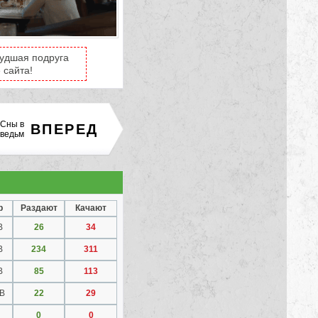
Худшая подруга
 сайта!
 Сны в
ВПЕРЕД
 ведьм
р
Раздают
Качают
B
26
34
B
234
311
B
85
113
GB
22
29
0
0