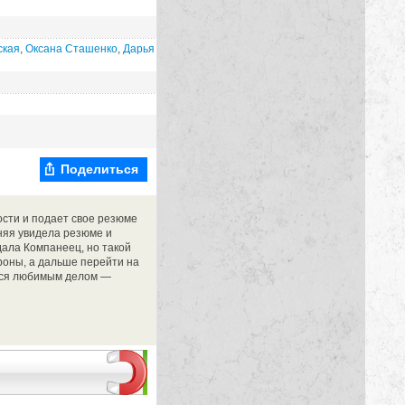
ская
,
Оксана Сташенко
,
Дарья
Поделиться
сти и подает свое резюме
няя увидела резюме и
дала Компанеец, но такой
роны, а дальше перейти на
ться любимым делом —