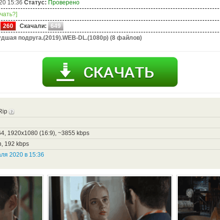
20 15:36
Статус:
Проверено
ачать?]
260
Скачали:
649
дшая подруга.(2019).WEB-DL.(1080р) (8 файлов)
Rip
4, 1920x1080 (16:9), ~3855 kbps
h, 192 kbps
ля 2020 в 15:36