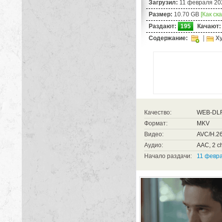
Загрузил:
11 февраля 20
Размер:
10.70 GB
[Как ск
Раздают:
195
Качают:
Содержание:
Ху
Качество:
WEB-DL
Формат:
MKV
Видео:
AVC/H.26
Аудио:
AAC, 2 c
Начало раздачи:
11 февра