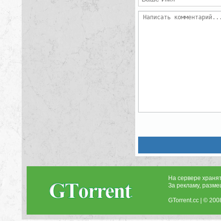
На сервере храня
За рекламу, разме
GTorrent.cc | © 200