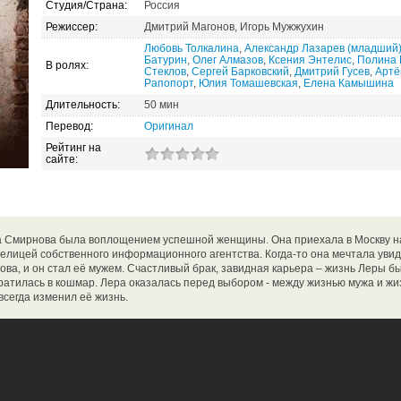
Студия/Страна:
Россия
Режиссер:
Дмитрий Магонов, Игорь Мужжухин
Любовь Толкалина
,
Александр Лазарев (младший
Батурин
,
Олег Алмазов
,
Ксения Энтелис
,
Полина 
В ролях:
Стеклов
,
Сергей Барковский
,
Дмитрий Гусев
,
Артё
Рапопорт
,
Юлия Томашевская
,
Елена Камышина
Длительность:
50 мин
Перевод:
Оригинал
Рейтинг на
сайте:
 Смирнова была воплощением успешной женщины. Она приехала в Москву 
делицей собственного информационного агентства. Когда-то она мечтала уви
ва, и он стал её мужем. Счастливый брак, завидная карьера – жизнь Леры 
ратилась в кошмар. Лера оказалась перед выбором - между жизнью мужа и жи
сегда изменил её жизнь.