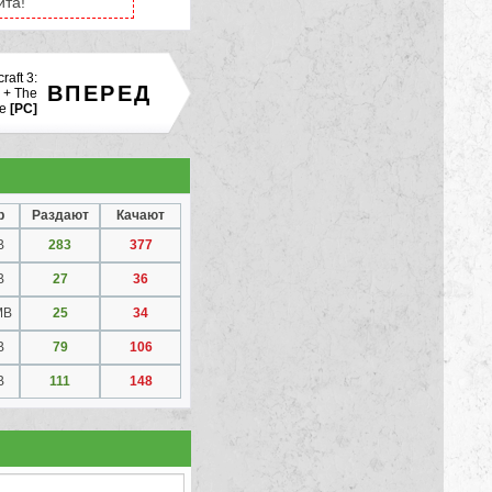
йта!
raft 3:
ВПЕРЕД
 + The
e
[PC]
р
Раздают
Качают
B
283
377
B
27
36
MB
25
34
B
79
106
B
111
148