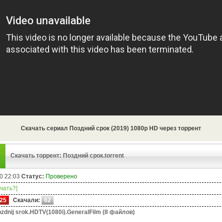
Скачать сериал Поздний срок (2019) 1080p HD через торрент
Скачать торрент: Поздний срок.torrent
0 22:03
Статус:
Проверено
ачать?]
25
Скачали:
62
zdnij srok.HDTV(1080i).GeneralFilm (8 файлов)