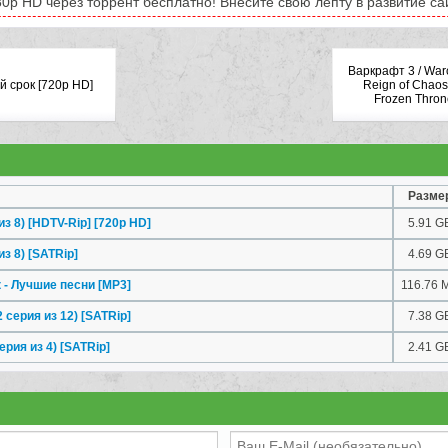
0p HD через торрент бесплатно! Внесите свою лепту в развитие са
Варкрафт 3 / Warc
й срок [720p HD]
Reign of Chaos
Frozen Thron
Разме
из 8) [HDTV-Rip] [720p HD]
5.91 G
из 8) [SATRip]
4.69 G
к - Лучшие песни
[MP3]
116.76 
 серия из 12) [SATRip]
7.38 G
рия из 4) [SATRip]
2.41 G