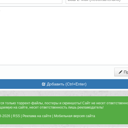
Пр
Добавить (Ctrl+Enter)
тся только торрент-файлы, постеры и скриншоты! Сайт не несет ответствен
щаемую на сайте, несет ответственность лишь рекламодатель!
8-2026 |
RSS
|
Реклама на сайте
|
Мобильная версия сайта