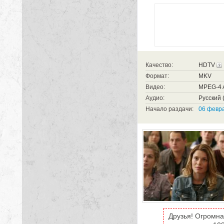
Качество:
HDTV
Формат:
MKV
Видео:
MPEG-4 A
Аудио:
Русский (
Начало раздачи:
06 февра
Друзья! Огромна