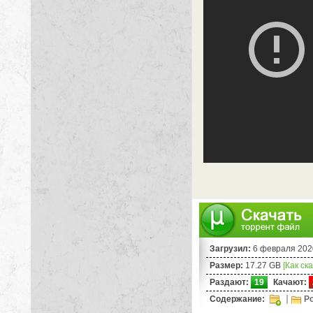
Загрузил:
6 февраля 202
Размер:
17.27 GB
[Как ск
Раздают:
19
Качают:
Содержание:
Po