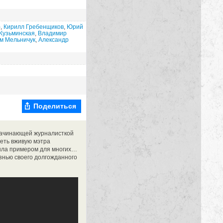
)
,
Кирилл Гребенщиков
,
Юрий
Кузьминская
,
Владимир
м Мельничук
,
Александр
Поделиться
начинающей журналисткой
деть вживую мэтра
была примером для многих…
знью своего долгожданного