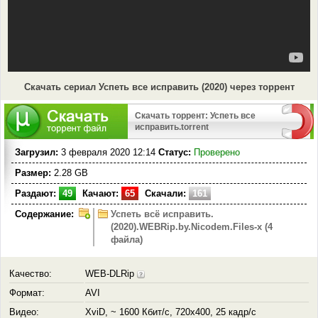
Скачать сериал Успеть все исправить (2020) через торрент
Скачать торрент: Успеть все
исправить.torrent
Загрузил:
3 февраля 2020 12:14
Статус:
Проверено
Размер:
2.28 GB
Раздают:
49
Качают:
65
Скачали:
161
Содержание:
Успеть всё исправить.
(2020).WEBRip.by.Nicodem.Files-x (4
файла)
Качество:
WEB-DLRip
Формат:
AVI
Видео:
XviD, ~ 1600 Кбит/с, 720x400, 25 кадр/с