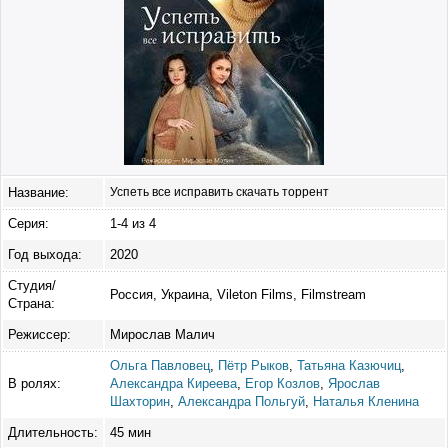
Название:
Успеть все исправить скачать торрент
Серия:
1-4 из 4
Год выхода:
2020
Студия/
Россия, Украина, Vileton Films, Filmstream
Страна:
Режиссер:
Мирослав Малич
Ольга Павловец
,
Пётр Рыков
,
Татьяна Казючиц
,
В ролях:
Александра Киреева
,
Егор Козлов
,
Ярослав
Шахторин
,
Александра Польгуй
,
Наталья Кленина
Длительность:
45 мин