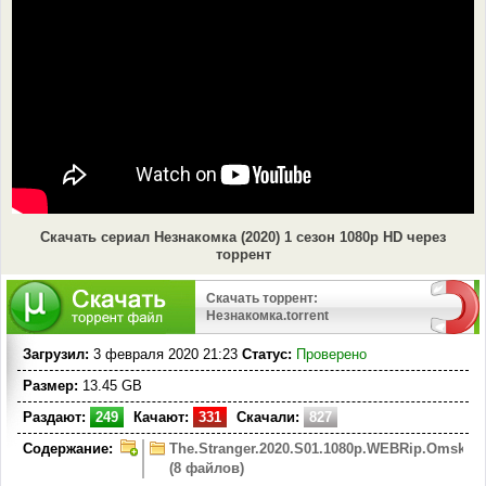
Скачать сериал Незнакомка (2020) 1 сезон 1080p HD через
торрент
Скачать торрент:
Незнакомка.torrent
Загрузил:
3 февраля 2020 21:23
Статус:
Проверено
Размер:
13.45 GB
Раздают:
249
Качают:
331
Скачали:
827
Содержание:
The.Stranger.2020.S01.1080p.WEBRip.OmskBi
(8 файлов)