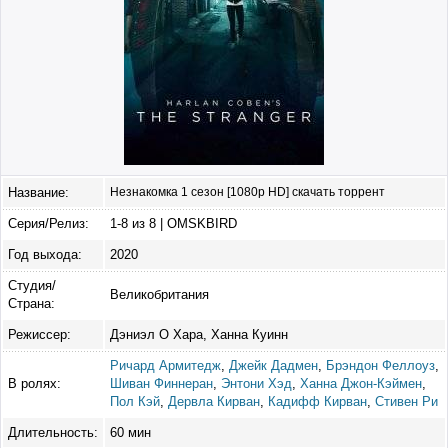
Название:
Незнакомка 1 сезон [1080p HD] скачать торрент
Серия/Релиз:
1-8 из 8 | OMSKBIRD
Год выхода:
2020
Студия/
Великобритания
Страна:
Режиссер:
Дэниэл О Хара, Ханна Куинн
Ричард Армитедж
,
Джейк Дадмен
,
Брэндон Феллоуз
,
В ролях:
Шиван Финнеран
,
Энтони Хэд
,
Ханна Джон-Кэймен
,
Пол Кэй
,
Дервла Кирван
,
Кадифф Кирван
,
Стивен Ри
Длительность:
60 мин