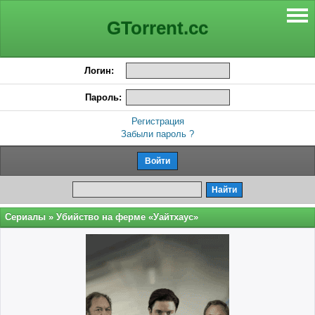
GTorrent.cc
Логин:
Пароль:
Регистрация
Забыли пароль ?
Сериалы
» Убийство на ферме «Уайтхаус»