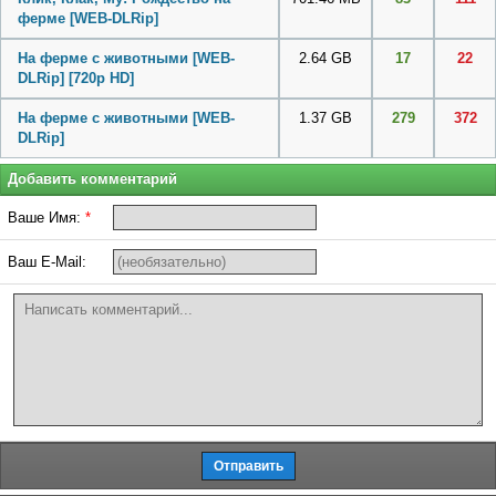
ферме [WEB-DLRip]
На ферме с животными [WEB-
2.64 GB
17
22
DLRip] [720p HD]
На ферме с животными [WEB-
1.37 GB
279
372
DLRip]
Добавить комментарий
Ваше Имя:
*
Ваш E-Mail: