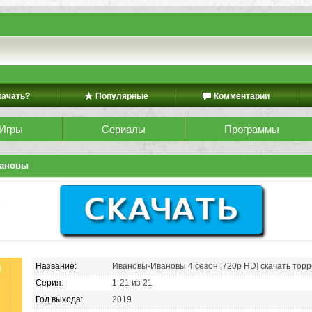
качать?
Популярные
Комментарии
Игры
Сериалы
Программы
вановы
Название:
Ивановы-Ивановы 4 сезон [720p HD] скачать тор
Серия:
1-21 из 21
Год выхода:
2019