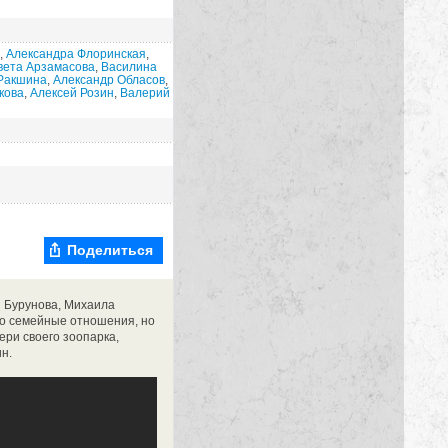
,
Александра Флоринская
,
вета Арзамасова
,
Василина
Ракшина
,
Александр Обласов
,
кова
,
Алексей Розин
,
Валерий
Поделиться
я Бурунова, Михаила
ко семейные отношения, но
ери своего зоопарка,
н.