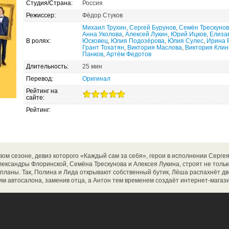
Студия/Страна:
Россия
Режиссер:
Фёдор Стуков
Михаил Трухин
,
Сергей Бурунов
,
Семён Трескунов
Анна Уколова
,
Алексей Лукин
,
Юрий Ицков
,
Елиза
В ролях:
Юсковец
,
Юлия Подозёрова
,
Юлия Сулес
,
Ирина 
Грант Тохатян
,
Виктория Маслова
,
Виктория Клин
Панков
,
Артём Федотов
Длительность:
25 мин
Перевод:
Оригинал
Рейтинг на
сайте:
Рейтинг:
вом сезоне, девиз которого «Каждый сам за себя», герои в исполнении Серге
лександры Флоринской, Семёна Трескунова и Алексея Лукина, строят не толь
ланы. Так, Полина и Лида открывают собственный бутик, Лёша распахнёт дв
м автосалона, заменив отца, а Антон тем временем создаёт интернет-магази