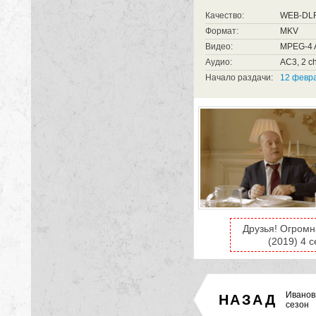
Качество:
WEB-DL
Формат:
MKV
Видео:
MPEG-4 A
Аудио:
AC3, 2 ch
Начало раздачи:
12 февра
Друзья! Огромн
(2019) 4 
Иванов
НАЗАД
сезон