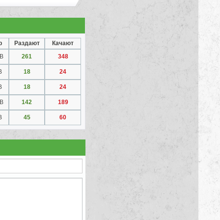
р
Раздают
Качают
GB
261
348
B
18
24
B
18
24
GB
142
189
B
45
60