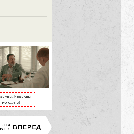
Ивановы-Ивановы
тие сайта!
овы 4
ВПЕРЕД
0p HD]