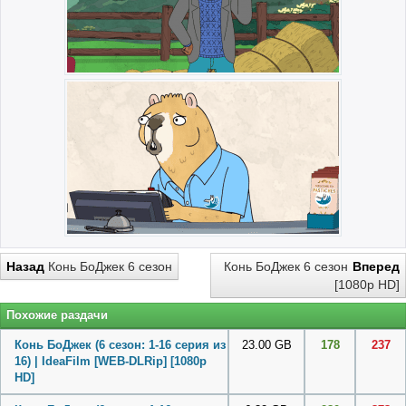
Назад
Конь БоДжек 6 сезон
Конь БоДжек 6 сезон
Вперед
[1080p HD]
Похожие раздачи
Конь БоДжек (6 сезон: 1-16 серия из
23.00 GB
178
237
16) | IdeaFilm [WEB-DLRip] [1080p
HD]