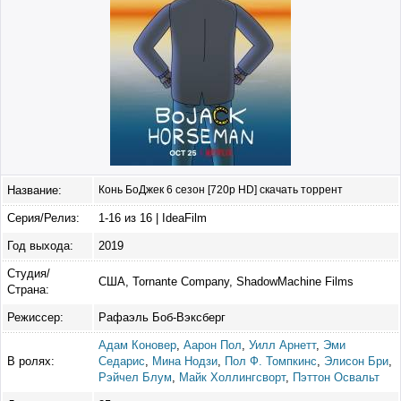
Название:
Конь БоДжек 6 сезон [720p HD] скачать торрент
Серия/Релиз:
1-16 из 16 | IdeaFilm
Год выхода:
2019
Студия/
США, Tornante Company, ShadowMachine Films
Страна:
Режиссер:
Рафаэль Боб-Вэксберг
Адам Коновер
,
Аарон Пол
,
Уилл Арнетт
,
Эми
В ролях:
Седарис
,
Мина Нодзи
,
Пол Ф. Томпкинс
,
Элисон Бри
,
Рэйчел Блум
,
Майк Холлингсворт
,
Пэттон Освальт