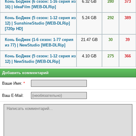
Конь БоДжек (6 сезон: 1-16 серия из
6.32 GB
280
373
16) | IdeaFilm [WEB-DLRip]
Конь БоДжек (5 сезон: 1-12 серия из
5.24 GB
292
389
12) | SunshineStudio [WEB-DLRip]
[720p HD]
Конь БоДжек (1-6 сезон: 1-77 серия
21.47 GB
30
39
из 77) | NewStudio [WEB-DLRip]
Конь БоДжек (5 сезон: 1-12 серия из
4.10 GB
275
366
12) | NewStudio [WEB-DLRip]
Добавить комментарий
Ваше Имя:
*
Ваш E-Mail: