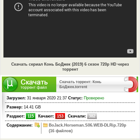
Скачать сериал Конь БоДжек (2019) 6 сезон 720p HD через
торрент
Скачать торрент: Конь
БоДжек.torrent
Загрузил:
31 января 2020 21:37
Статус:
Проверено
Размер:
14.41 GB
Раздают:
115
Качают:
153
Скачали:
382
Содержание:
BoJack.Horseman.S06.WEB-DLRip.720p
(16 файлов)