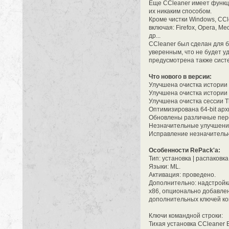
Еще CCleaner имеет функци
их никаким способом.
Кроме чистки Windows, CCl
включая: Firefox, Opera, Me
др...
CCleaner был сделан для б
уверенным, что не будет у
предусмотрена также сист
Что нового в версии:
Улучшена очистка истории и
Улучшена очистка истории 
Улучшена очистка сессии T
Оптимизирована 64-bit арх
Обновлены различные пер
Незначительные улучшени
Исправление незначитель
Особенности RePack'a:
Тип: установка | распаковка
Языки: ML.
Активация: проведено.
Дополнительно: надстройк
х86, опционально добавле
дополнительных ключей ко
Ключи командной строки:
Тихая установка CCleaner B