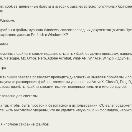
 cookies, временные файлы и историю закачек во всех популярных браузерах -
ri.
 Windows
файлы и файлы журнала Windows, список последних документов (в меню Пуск
таревшие данные Prefetch в Windows XP.
грамм
еменные файлы и списки недавно открытых файлов других программ, например:
r, Netscape, MS Office, Nero, Adobe Acrobat, WinRAR, WinAce, WinZip и другие...
стра
истильщик реестра позволяет проводить диагностику, выявляя проблемы и 
ьзуемые расширения файлов, элементы управления ActiveX, ClassID, ProgID
стемы шрифты, файлы справки, иконки, неверные ярлыки и многое другое.
езопасно для системы
 так, чтобы быть простой и безопасной в использовании. CCleaner содержит
ете быть абсолютно уверены, что не удалите какую-либо информацию, необх
я - полное стирание файлов