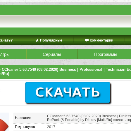
качать?
Популярные
Комментарии
Игры
Сериалы
Программы
 CCleaner 5.63.7540 (08.02.2020) Business | Professional | Technician E
ti/Ru]
CCleaner 5.63.7540 (08.02.2020) Business | Professi
Название:
RePack (& Portable) by D!akov [Multi/Ru] скачать т
Год выпуска:
2017