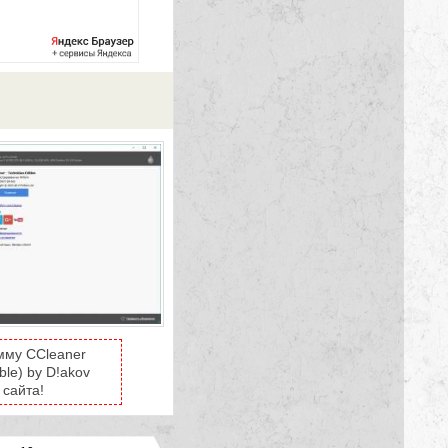
мму CCleaner
ble) by D!akov
 сайта!