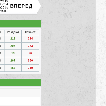
ows 10
86-x64
ВПЕРЕД
e16 by
VGo...
р
Раздают
Качают
B
213
284
B
205
273
B
19
26
B
267
356
B
157
210