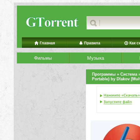
Главная
Правила
Как с
Фильмы
Музыка
Программы
»
Система
»
Portable) by D!akov [Mul