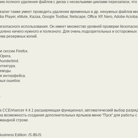
ю полного удаления файлов с диска с несколькими циклами перезаписи, что
eaner также умеет проводить удаление временных и др. ненужных файлов мно
dia Player, eMule, Kazaa, Google Toolbar, Netscape, Office XP, Nero, Adobe Acrob
езопасного использования. Он имеет множество уровней проверки безопасно
далено ничего нужного и полезного. Для очень подозрительных и осторожных
ема резервных копий.
 сессии Firefox.
Opera.
hunderbird.
итектура.
еводы.
я интерфейса.
ных ошибок.
.
а CCEnhancer 4.4.1 расширяющая функционал, автоматический выбор разряд
на возможность создания дополнительных ярлыков меню "Пуск" для работы с
мандной строки.
usiness Edition: /S /BUS