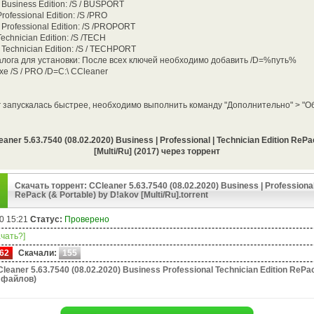
Business Edition: /S / BUSPORT
ofessional Edition: /S /PRO
Professional Edition: /S /PROPORT
chnician Edition: /S /TECH
Technician Edition: /S / TECHPORT
алога для установки: После всех ключей необходимо добавить /D=%путь%
e /S / PRO /D=C:\ CCleaner
запускалась быстрее, необходимо выполнить команду "Дополнительно" > "Обл
er 5.63.7540 (08.02.2020) Business | Professional | Technician Edition RePa
[Multi/Ru] (2017) через торрент
Скачать торрент: CCleaner 5.63.7540 (08.02.2020) Business | Professional 
RePack (& Portable) by D!akov [Multi/Ru].torrent
0 15:21
Статус:
Проверено
ачать?]
62
Скачали:
155
leaner 5.63.7540 (08.02.2020) Business Professional Technician Edition RePa
 файлов)