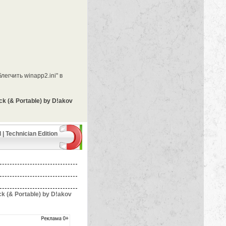
егчить winapp2.ini" в
ck (& Portable) by D!akov
| Technician Edition
ck (& Portable) by D!akov