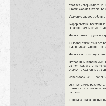
Удаляет историю посещений,
Firefox, Google Chrome, Safa
Удаление следов работы в
Буфер обмена, временные 
корзины, дампы памяти, ус
Чистка данных других про
CCleaner также очищает вр
eMule, Kazaa, Google Toolba
Чистка и оптимизация рее
Встроенный в программу ч
записи. Удаляются неиспол
ссылки на удаленные из си
Использование CCleaner б
Эта программа разработана
проверки, поэтому вы мож
системы.
Еще одна полезная функци