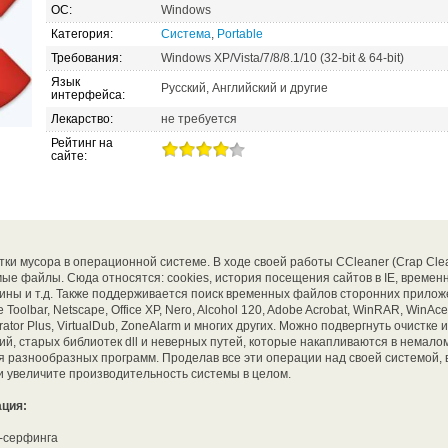
ОС:
Windows
Категория:
Система
,
Portable
Требования:
Windows XP/Vista/7/8/8.1/10 (32-bit & 64-bit)
Язык
Русский, Английский и другие
интерфейса:
Лекарство:
не требуется
Рейтинг на
сайте:
стки мусора в операционной системе. В ходе своей работы CCleaner (Crap Cle
ые файлы. Сюда относятся: cookies, история посещения сайтов в IE, време
ины и т.д. Также поддерживается поиск временных файлов сторонних приложен
 Toolbar, Netscape, Office XP, Nero, Alcohol 120, Adobe Acrobat, WinRAR, WinAce
ator Plus, VirtualDub, ZoneAlarm и многих других. Можно подвергнуть очистке 
й, старых библиотек dll и неверных путей, которые накапливаются в немало
я разнообразных программ. Проделав все эти операции над своей системой, 
 и увеличите производительность системы в целом.
ция:
-серфинга