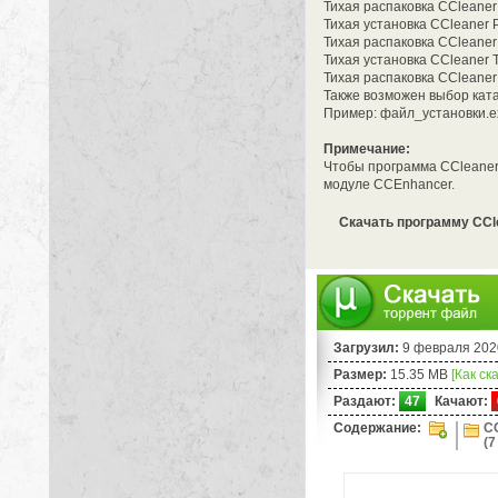
Тихая распаковка CCleaner 
Тихая установка CCleaner Pr
Тихая распаковка CCleaner 
Тихая установка CCleaner Te
Тихая распаковка CCleaner 
Также возможен выбор кат
Пример: файл_установки.ex
Примечание:
Чтобы программа CCleaner 
модуле CCEnhancer.
Скачать программу CClean
Загрузил:
9 февраля 202
Размер:
15.35 MB
[Как ск
Раздают:
47
Качают:
Содержание:
CC
(7