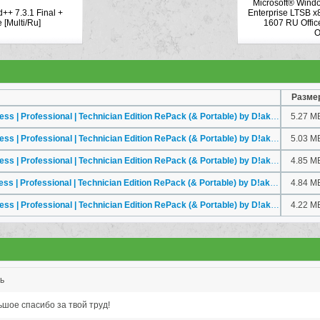
Microsoft® Wind
++ 7.3.1 Final +
Enterprise LTSB x
 [Multi/Ru]
1607 RU Offic
O
Разме
CCleaner 5.24.5839 Business | Professional | Technician Edition RePack (& Portable) by D!akov [Multi/Ru]
5.27 M
CCleaner 5.21.5700 Business | Professional | Technician Edition RePack (& Portable) by D!akov (28.08.2016) [Multi/Ru]
5.03 M
CCleaner 5.15.5513 Business | Professional | Technician Edition RePack (& Portable) by D!akov [Multi/Ru]
4.85 M
CCleaner 5.11.5408 Business | Professional | Technician Edition RePack (& Portable) by D!akov [Multi/Ru]
4.84 M
CCleaner 5.00.5050 Business | Professional | Technician Edition RePack (& Portable) by D!akov (27.11.2014) [Multi/Ru]
4.22 M
ь
шое спасибо за твой труд!