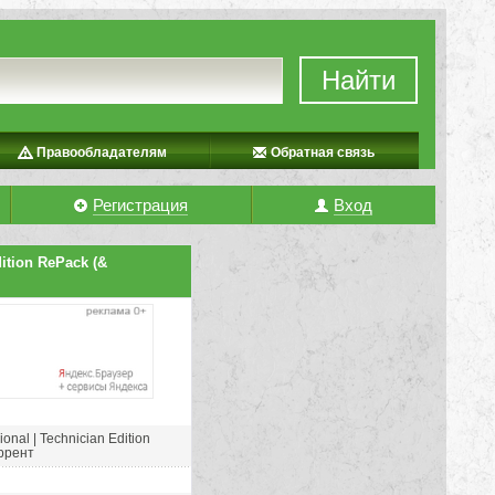
Найти
Правообладателям
Обратная связь
Регистрация
Вход
dition RePack (&
onal | Technician Edition
оррент