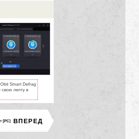
Obit Smart Defrag
е свою лепту в
ВПЕРЕД
r
[PC]