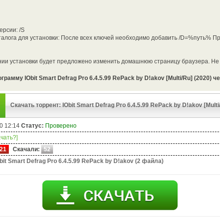
ерсии: /S
талога для установки: После всех ключей необходимо добавить /D=%путь% П
ии установки будет предложено изменить домашнюю страницу браузера. Не з
грамму IObit Smart Defrag Pro 6.4.5.99 RePack by D!akov [Multi/Ru] (2020) ч
Скачать торрент: IObit Smart Defrag Pro 6.4.5.99 RePack by D!akov [Multi/
0 12:14
Статус:
Проверено
ачать?]
21
Скачали:
52
bit Smart Defrag Pro 6.4.5.99 RePack by D!akov (2 файла)