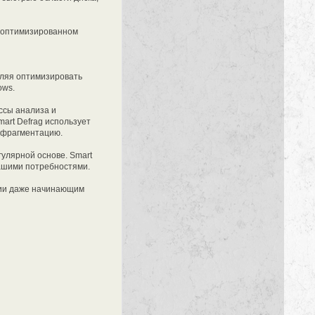
в оптимизированном
оляя оптимизировать
ows.
ессы анализа и
art Defrag использует
дефрагментацию.
улярной основе. Smart
Вашими потребностями.
ции даже начинающим