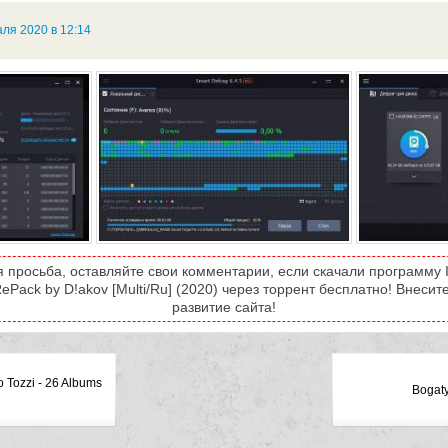
ля 2020 в 12:14
 просьба, оставляйте свои комментарии, если скачали программу I
RePack by D!akov [Multi/Ru] (2020) через торрент бесплатно! Внесит
развитие сайта!
 Tozzi - 26 Albums
Bogaty