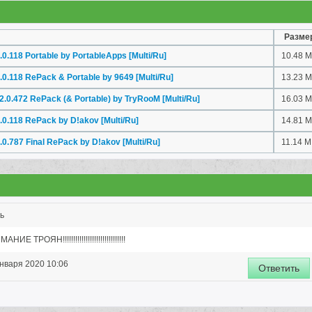
Разме
.0.118 Portable by PortableApps [Multi/Ru]
10.48 
1.0.118 RePack & Portable by 9649 [Multi/Ru]
13.23 
.2.0.472 RePack (& Portable) by TryRooM [Multi/Ru]
16.03 
1.0.118 RePack by D!akov [Multi/Ru]
14.81 
1.0.787 Final RePack by D!akov [Multi/Ru]
11.14 
ь
НИЕ ТРОЯН!!!!!!!!!!!!!!!!!!!!!!!!!!!!!!
нваря 2020 10:06
Ответить