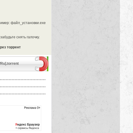
ример: файл_установки.exe
абудьте снять галочку.
ерез торрент
Ru].torrent