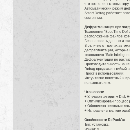
что позволяет компьютеру 
Автоматический режим де
Smart Defrag работает ав
состоянии.
Дефрагментация при загр
Технология "Boot Time Def
расположение файлов, кот
Безопасность данных и ста
В отличие от других автом
дефрагментации, которые п
технологию "Safe Intellig
Дефрагментация по распи
Производительность Вашег
Defrag предлагает гибкий
Прост в использовании:
Интуитивно понятный и пр
пользователям.
Что нового:
+ Улучшен алгоритм Disk H
+ Оптимизирован процесс 
+ Обновлено несколько яз
+ Исправлены мелкие оши
Особенности RePack'a:
Тип: установка.
Языки: ML.