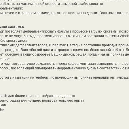
работать на максимальной скорости с высокой стабильностью.
фрагментации:
томатически в фоновом режиме, так что он постоянно держит Ваш компьютер 
узке системы:
rag" позволяет дефрагментировать файлы в процессе загрузки системы, позв
орые не могут быть дефрагментированы в активном состоянии системы Wind
бильность диска:
атических дефрагментаторов, IObit Smart Defrag не постоянно проводит проц
овреждают Ваш жёсткий диск и сокращают время его безотказной работы. Sm
ence", обеспечивающую здоровье Ваших дисков, решая, когда и как выполнять 
санию:
о компьютера лучше сохраняется, когда дефрагментация выполняется на рег
 способ, позволяющий планировать дефрагментацию диска в соответствии с 
остой в навигации интерфейс, позволяющий выполнять операции оптимиза
ealth для более точного отображения данных
регистрации для лучшего пользовательского опыта
ыков
бки