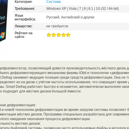
Категория:
Система
Требования:
Windows XP | Vista | 7 | 8 | 8.1 | 10 (32 / 64-bit)
Язык
Русский, Английский и другие
интерфейса:
Лекарство:
не требуется
Рейтинг на
сайте:
дефрагментатор, позволяющий довести производительность жёсткого диска 
йшего дефрагментирующего механизма фирмы IObit и технологии «дефрагмен
t Defrag занимает ведущие позиции среди средств дефрагментации. Она не 
ределяет их на диске с учётом частоты использования, что сокращает врем
ы. Smart Defrag работает быстро и незаметно, автоматически выполняя сво
о подходит для жёстких дисков большой ёмкости.
вная дефрагментация:
t и новой технологии дефрагментации во время загрузки системы позволяет
ментации жёстких дисков. Программа специально разработана для современ
долгого ожидания окончания процесса дефрагментации.
льность жестких дисков:
уктуру файловой системы, размещая часто используемые файлы и каталоги в