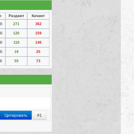
р
Раздают
Качают
MB
271
362
MB
120
159
MB
110
146
MB
19
25
MB
55
73
Цитировать
#1