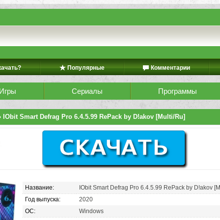
качать?
Популярные
Комментарии
Игры
Сериалы
Программы
 IObit Smart Defrag Pro 6.4.5.99 RePack by D!akov [Multi/Ru]
Название:
IObit Smart Defrag Pro 6.4.5.99 RePack by D!akov [M
Год выпуска:
2020
ОС:
Windows