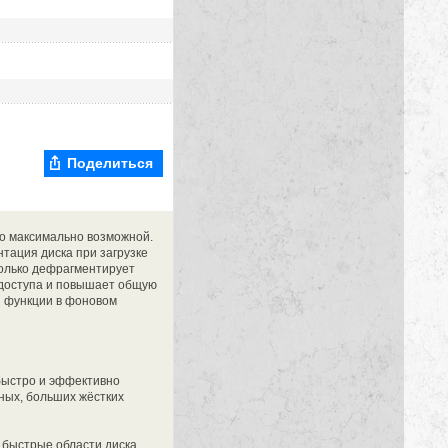
Поделиться
до максимально возможной.
тация диска при загрузке
только дефрагментирует
я доступа и повышает общую
и функции в фоновом
 быстро и эффективно
ных, больших жёстких
 быстрые области диска,