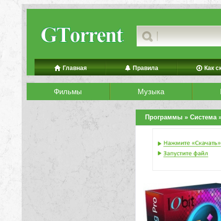
Главная
Правила
Как с
Фильмы
Музыка
Программы
»
Система
»