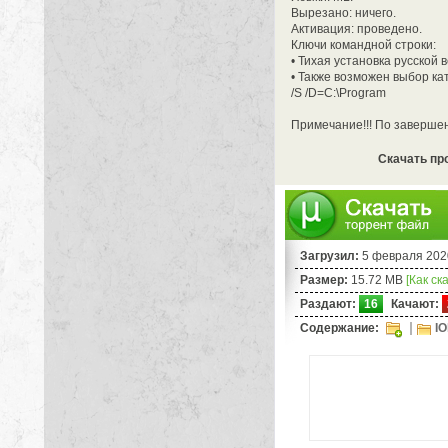
Вырезано: ничего.
Активация: проведено.
Ключи командной строки:
• Тихая установка русской в
• Также возможен выбор ка
/S /D=C:\Program
Примечание!!! По завершен
Скачать про
Загрузил:
5 февраля 202
Размер:
15.72 MB
[Как ск
Раздают:
16
Качают:
Содержание:
IO