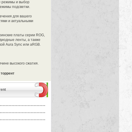
е режимы и выбор
режимы подсветки.
печения для вашего
стями и актуальными
ринские платы серии ROG,
одиодные ленты, а также
кой Aura Sync или aRGB.
ичине высокого сжатия.
з торрент
rent