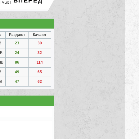
ВПЕРЕД
[Multi]
р
Раздают
Качают
B
23
30
MB
24
32
MB
86
114
B
49
65
GB
47
62