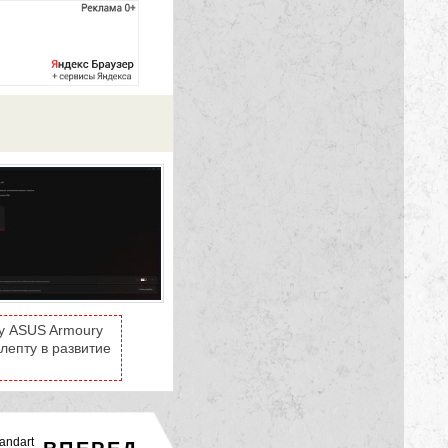
му ASUS Armoury
 лепту в развитие
tandart