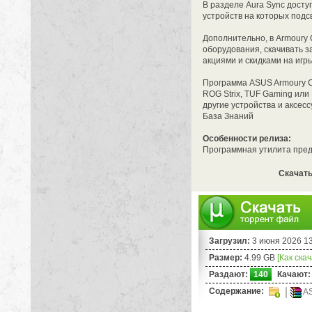
В разделе Aura Sync дост
устройств на которых подс
Дополнительно, в Armoury
оборудования, скачивать з
акциями и скидками на игры
Программа ASUS Armoury C
ROG Strix, TUF Gaming или
другие устройства и аксес
База Знаний
Особенности релиза:
Программная утилита предо
Скачать 
Загрузил:
3 июня 2026 1
Размер:
4.99 GB
[Как ска
Раздают:
140
Качают:
Содержание:
AS