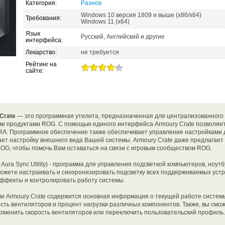
Категория:
Разное
Windows 10 версия 1809 и выше (x86/x64)
Требования:
Windows 11 (x64)
Язык
Русский, Английский и другие
интерфейса:
Лекарство:
не требуется
Рейтинг на
сайте:
Crate
— это программная утилита, предназначенная для централизованного
 продуктами ROG. С помощью единого интерфейса Armoury Crate позволяет
. Программное обеспечение также обеспечивает управление настройками д
ает настройку внешнего вида Вашей системы. Armoury Crate даже предлагае
ROG, чтобы помочь Вам оставаться на связи с игровым сообществом ROG.
Aura Sync Utility) - программа для управления подсветкой компьютеров, ноутб
ожете настраивать и синхронизировать подсветку всех поддерживаемых устр
эффекты и контролировать работу системы.
 Armoury Crate содержится основная информация о текущей работе системы
ость вентиляторов и процент нагрузки различных компонентов. Также, вы смож
изменить скорость вентиляторов или переключить пользовательский профиль.