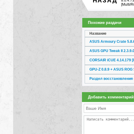
НАЗАД
8.0.4.7
[Multi/R
Похожие раздачи
Название
ASUS Armoury Crate 5.8.6.
ASUS GPU Tweak II 2.3.9.0
CORSAIR iCUE 4.14.179 [
GPU-Z 0.8.9 + ASUS ROG S
Добавить комментарий