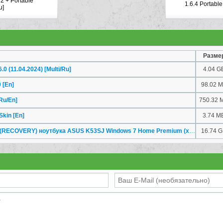
32 + Portable
1.6.4 Portable 
u]
Разме
0 (11.04.2024) [Multi/Ru]
4.04 G
 [En]
98.02 
Ru/En]
750.32 
kin [En]
3.74 M
Раздел восстановления (RECOVERY) ноутбука ASUS K53SJ Windows 7 Home Premium (x64) OA CIS and GE [Multi/Ru]
16.74 