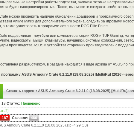
упны различные настройки работы подсветки, включая готовые настраиваемы
ветка будет синхронизироваться. Также, вы сможете создавать собственные 
 Crate можно проверить наличие обновлений драйверов и программного обес
аставки AniMe Matrix для дополнительного экрана, следить за игровыми ново
, а также участвовать в программе лояльности ROG Elite Points.
rate поддерживает ноутбуки или компьютеры серии ROG и TUF Gaming, мате
 Prime, видеокарты, мыши, клавиатуры, наушники, системы охлаждения, свет
суары производства ASUS и устройства сторонних производителей с поддерж
ставлена разработчиком, в раздаче находится в виде архива от ASUS по пр
программу ASUS Armoury Crate 6.2.11.0 (18.08.2025) [Multi/Ru] (2026) чере
Скачать торрент: ASUS Armoury Crate 6.2.11.0 (18.08.2025) [Multi/Ru].tor
3:18
Статус:
Проверено
чать?]
187
Скачали:
466
US Armoury Crate 6.2.11.0 (18.08.2025).zip (4.99 GB)