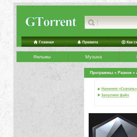
Главная
Правила
Как с
Фильмы
Музыка
Программы
»
Разное
» 