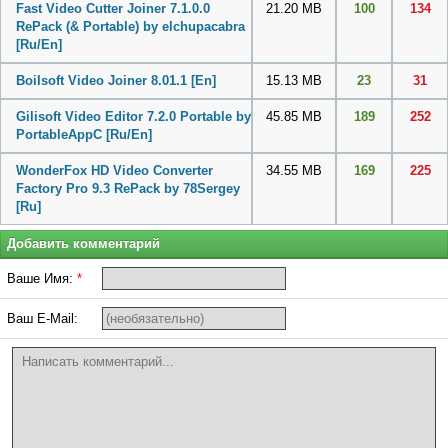
Fast Video Cutter Joiner 7.1.0.0
21.20 MB
100
134
RePack (& Portable) by elchupacabra
[Ru/En]
Boilsoft Video Joiner 8.01.1 [En]
15.13 MB
23
31
Gilisoft Video Editor 7.2.0 Portable by
45.85 MB
189
252
PortableAppC [Ru/En]
WonderFox HD Video Converter
34.55 MB
169
225
Factory Pro 9.3 RePack by 78Sergey
[Ru]
Добавить комментарий
Ваше Имя:
*
Ваш E-Mail: