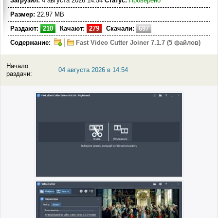
Загрузил:
4 августа 2026 14:54
Статус:
Проверено
Размер:
22.97 MB
Раздают:
210
Качают:
279
Скачали:
697
Содержание:
Fast Video Cutter Joiner 7.1.7 (5 файлов)
Начало
04 августа 2026 в 14:54
раздачи: