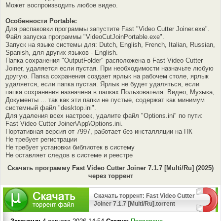
Может воспроизводить любое видео.
Особенности Portable:
Для распаковки программы запустите Fast "Video Cutter Joiner.exe".
Файл запуска программы "VideoCutJoinPortable.exe".
Запуск на языке системы для: Dutch, English, French, Italian, Russian,
Spanish, для других языков - English.
Папка сохранения "OutputFolder" расположена в Fast Video Cutter
Joiner, удаляется если пустая. При необходимости назначьте любую
другую. Папка сохранения создает ярлык на рабочем столе, ярлык
удаляется, если папка пустая. Ярлык не будет удаляться, если
папка сохранения назначена в папках Пользователя: Видео, Музыка,
Документы ... так как эти папки не пустые, содержат как минимум
системный файл "desktop.ini".
Для удаления всех настроек, удалите файл "Options.ini" по пути:
Fast Video Cutter Joiner\App\Options.ini.
Портативная версия от 7997, работает без инсталляции на ПК
Не требует регистрации
Не требует установки библиотек в систему
Не оставляет следов в системе и реестре
Скачать программу Fast Video Cutter Joiner 7.1.7 [Multi/Ru] (2025)
через торрент
Скачать торрент: Fast Video Cutter
Joiner 7.1.7 [Multi/Ru].torrent