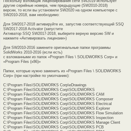
Поскольку взломщик лицензирования сети SW2019 использует
другие серийные номера, чем предыдущие (SW2010-2018)
версии, то если вы установили SW2020 на одном компьютере с
SW2010-2018, вам необходимо:
Для SW2017-2018 активируйте их, запустив соответствующий SSQ
SW2017-2018 Activator (запустите
Активатор SSQ SW2017-2018, выберите верную версию SW и
нажмите «Активировать лицензии»)
Для SW2010-2016 замените оригинальные папки программы
SolidWorks 2010-2016 (если есть)
с взломанными из папок «Program Files \ SOLIDWORKS Corp» и
«Program Files (x86)»
Папки, которые нужно заменить из «Program Files \ SOLIDWORKS
Corp» (при настройке по умолчанию):
C:\Program Files\SOLIDWORKS Corp\eDrawings
C:\Program Files\SOLIDWORKS Corp\SOLIDWORKS
C:\Program Files\SOLIDWORKS Corp\SOLIDWORKS CAM
C:\Program Files\SOLIDWORKS Corp\SOLIDWORKS Composer
C:\Program Files\SOLIDWORKS Corp\SOLIDWORKS Electrical
C:\Program Files\SOLIDWORKS Corp\SOLIDWORKS Explorer
C:\Program Files\SOLIDWORKS Corp\SOLIDWORKS Flow Simulation
C:\Program Files\SOLIDWORKS Corp\SOLIDWORKS Inspection
C:\Program Files\SOLIDWORKS Corp\SOLIDWORKS Manage Client
C:\Program Files\SOLIDWORKS Corp\SOLIDWORKS PCB