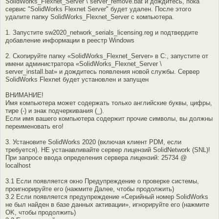
SolidWorks_Flexnet_Server \ server_remove.bat и дождитесь, пока
сервис "SolidWorks Flexnet Server" будет удален. После этого
удалите папку SolidWorks_Flexnet_Server с компьютера.
1. Запустите sw2020_network_serials_licensing.reg и подтвердите
добавление информации в реестр Windows
2. Скопируйте папку «SolidWorks_Flexnet_Server» в C:, запустите от
имени администратора «SolidWorks_Flexnet_Server \
server_install.bat» и дождитесь появления новой службы. Сервер
SolidWorks Flexnet будет установлен и запущен
ВНИМАНИЕ!
Имя компьютера может содержать только английские буквы, цифры,
тире (-) и знак подчеркивания (_).
Если имя вашего компьютера содержит прочие символы, вы должны
переименовать его!
3. Установите SolidWorks 2020 (включая клиент PDM, если
требуется). НЕ устанавливайте сервер лицензий SolidNetwork (SNL)!
При запросе ввода определения сервера лицензий: 25734 @
localhost
3.1 Если появляется окно Предупреждение о проверке системы,
проигнорируйте его (нажмите Далее, чтобы продолжить)
3.2 Если появляется предупреждение «Серийный номер SolidWorks
не был найден в базе данных активации», игнорируйте его (нажмите
OK, чтобы продолжить)