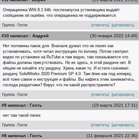
Операционка WIN 8.1 64b. послезапуска установщика выдаёт
сообщение об ошибке, что операционка не поддерживается.
Группа : Гости
[ответить]
[цитировать]
#10 написал : Андрей
(30 января 2022 14:48)
Нет половины пакок для. Вначале думал что не понял как
устанавливать, хотя читал инструкцию по взлому. Потом смотрел
видео по установке на RuTube и там видно, там показывается что
файлы должны присутствовать. Но их здесь, в этой раздаче нет. В
общем не качайте эту раздачу. Хрень какая то. И кстати скачивал
раздачу SolidWorks 2020 Premium SP 4.0. Там блин как под копирку,
всё тоже самое и инструкция и файлы. Вы нафига этим занимаетесь,
господа раздатчики? Вирус что ли какой распространяете?
Группа : Гости
[ответить]
[цитировать]
#9 написал : Гость
(19 марта 2021 17:31)
нет там такой папки
Группа : Гости
[ответить]
[цитировать]
#8 написал : Гость
(11 февраля 2021 22:36)