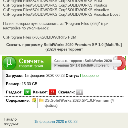
C:\Program Files\SOLIDWORKS Corp\SOLIDWORKS PDM
C:\Program Files\SOLIDWORKS Corp\SOLIDWORKS Plastics
C:\Program Files\SOLIDWORKS Corp\SOLIDWORKS Visualize
C:\Program Files\SOLIDWORKS Corp\SOLIDWORKS Visualize Boost
Папки, которые нужно заменить из "Program Files (x86)" (при
настройке по умолчанию):
C:\Program Files (x86)\SOLIDWORKS PDM
Скачать программу SolidWorks 2020 Premium SP 1.0 [Multi/Ru]
(2020) через торрент
Скачать торрент: SolidWorks 2020
Premium SP 1.0 [Multi/Ru].torrent
Загрузил:
15 февраля 2020 00:23
Статус:
Проверено
Размер:
15.30 GB
Раздают:
28
Качают:
37
Скачали:
91
Содержание:
DS.SolidWorks.2020.SP1.0.Premium (4
файла)
Начало
15 февраля 2020 в 00:23
раздачи: