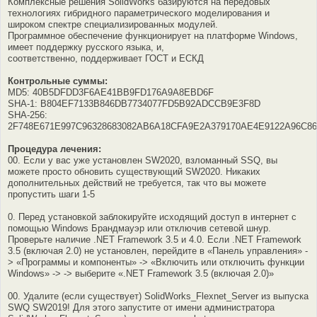
Комплексные решения SolidWorks базируются на передовых
технологиях гибридного параметрического моделирования и
широком спектре специализированных модулей.
Программное обеспечение функционирует на платформе Windows,
имеет поддержку русского языка, и,
соответственно, поддерживает ГОСТ и ЕСКД
Контрольные суммы:
MD5: 40B5DFDD3F6AE41BB9FD176A9A8EBD6F
SHA-1: B804EF7133B846DB7734077FD5B92ADCCB9E3F8D
SHA-256:
2F748E671E997C96328683082AB6A18CFA9E2A379170AE4E9122A96C8
Процедура лечения:
00. Если у вас уже установлен SW2020, взломанный SSQ, вы
можете просто обновить существующий SW2020. Никаких
дополнительных действий не требуется, так что вы можете
пропустить шаги 1-5
0. Перед установкой заблокируйте исходящий доступ в интернет с
помощью Windows Брандмауэр или отключив сетевой шнур.
Проверьте наличие .NET Framework 3.5 и 4.0. Если .NET Framework
3.5 (включая 2.0) не установлен, перейдите в «Панель управления» -
> «Программы и компоненты» -> «Включить или отключить функции
Windows» -> -> выберите «.NET Framework 3.5 (включая 2.0)»
00. Удалите (если существует) SolidWorks_Flexnet_Server из выпуска
SWQ SW2019! Для этого запустите от имени администратора