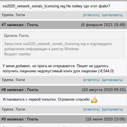
sw2020_network_serials_licensing.reg Не пойму где этот файл?
Группа : Гости
[ответить]
[цитировать]
#7 написал : Гость
(6 февраля 2021 18:48)
Цитата: Гость
Запустите sw2020_network_serials_licensing.reg и подтвердите
добавление информации в реестр Windows
Выдает ошибку
У меня добавил, но прога не открывается. Пишет не удалось
получить лицензию недопустимый ключ для лицензии (-8,544,0)
Группа : Гости
[ответить]
[цитировать]
#6 написал : Гость
(10 августа 2020 09:15)
Установился с первой попытки. Огромное спасибо
Группа : Гости
[ответить]
[цитировать]
#5 написал : Гость
(18 июня 2020 23:06)