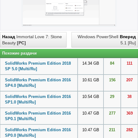
Назад
Immortal Love 7: Stone
Windows PowerShell
Вперед
Beauty
[PC]
5.1 [Ru]
Похожие раздачи
SolidWorks Premium Edition 2018
14.34 GB
84
111
SP 5.0 [Multi/Ru]
SolidWorks Premium Edition 2016
10.61 GB
156
207
SP4.0 [Multi/Ru]
SolidWorks Premium Edition 2016
10.54 GB
29
38
SP1.0 [Multi/Ru]
SolidWorks Premium Edition 2016
10.47 GB
277
369
SP0.1 [Multi/Ru]
SolidWorks Premium Edition 2016
10.47 GB
211
282
SP0.0 [Multi/Ru]