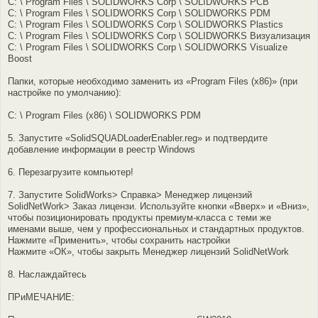
C: \ Program Files \ SOLIDWORKS Corp \ SOLIDWORKS PCB
C: \ Program Files \ SOLIDWORKS Corp \ SOLIDWORKS PDM
C: \ Program Files \ SOLIDWORKS Corp \ SOLIDWORKS Plastics
C: \ Program Files \ SOLIDWORKS Corp \ SOLIDWORKS Визуализация
C: \ Program Files \ SOLIDWORKS Corp \ SOLIDWORKS Visualize
Boost
Папки, которые необходимо заменить из «Program Files (x86)» (при
настройке по умолчанию):
C: \ Program Files (x86) \ SOLIDWORKS PDM
5. Запустите «SolidSQUADLoaderEnabler.reg» и подтвердите
добавление информации в реестр Windows
6. Перезагрузите компьютер!
7. Запустите SolidWorks> Справка> Менеджер лицензий
SolidNetWork> Заказ лицензи. Используйте кнопки «Вверх» и «Вниз»,
чтобы позиционировать продукты премиум-класса с теми же
именами выше, чем у профессиональных и стандартных продуктов.
Нажмите «Применить», чтобы сохранить настройки
Нажмите «ОК», чтобы закрыть Менеджер лицензий SolidNetWork
8. Наслаждайтесь
ПРиМЕЧАНИЕ: