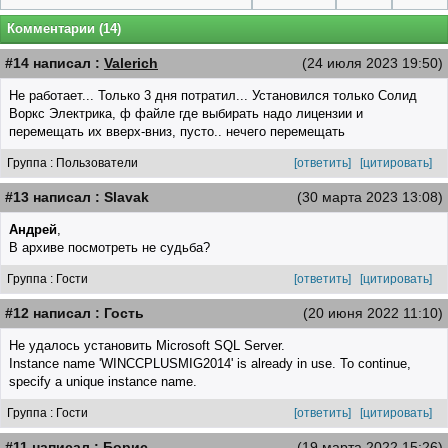
Комментарии (14)
#14 написал :
Valerich
(24 июля 2023 19:50)
Не работает... Только 3 дня потратил... Установился только Солид
Воркс Электрика, ф файле где выбирать надо лицензии и
перемещать их вверх-вниз, пусто.. нечего перемещать
Группа : Пользователи
[ответить]
[цитировать]
#13 написал : Slavak
(30 марта 2023 13:08)
Андрей
,
В архиве посмотреть не судьба?
Группа : Гости
[ответить]
[цитировать]
#12 написал : Гость
(20 июня 2022 11:10)
Не удалось установить Microsoft SQL Server.
Instance name 'WINCCPLUSMIG2014' is already in use. To continue,
specify a unique instance name.
Группа : Гости
[ответить]
[цитировать]
#11 написал : Борис
(19 марта 2022 15:26)