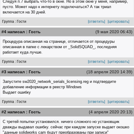
Следуя п.7 выбрать что-то в окне. Но в этом окне у меня, например,
пусто. Может надо к интернету подключаться? А так триал
включается на 30 дней.
Группа : Гости
[ответить]
[цитировать]
#4 написал : Гость
(9 мая 2020 06:43)
Процедура описанная на странице, отличается от процедуры
описанная в папке с лекарством от _SolidSQUAD_, последняя
работает куда лучше.
Группа : Гости
[ответить]
[цитировать]
#3 написал : Гость
(18 апреля 2020 14:39)
Запустите sw2020_network_serials_licensing.reg и подтвердите
добавление информации в реестр Windows
Выдает ошибку
Группа : Гости
[ответить]
[цитировать]
#2 написал : Гость
(4 апреля 2020 20:13)
С третей попытки установился. ничего сложного но установщик
дважды выдавал ошибку. сейчас при каждом запуске выдает окошко
"данные solidworks cam будут преобразованы при записи"