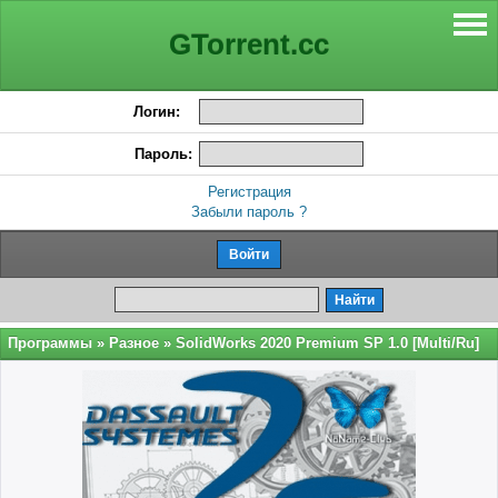
GTorrent.cc
Логин:
Пароль:
Регистрация
Забыли пароль ?
Программы
»
Разное
» SolidWorks 2020 Premium SP 1.0 [Multi/Ru]