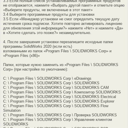
3.3 Если полный список устанавливаемых программных продуктов
не отображается, нажмите «Выбрать другой пакет» и отметьте опцию
«Выберите продукты, не включенные в этот пакет»
3.4 Выберите программные продукты для установки
3.5 Если «Менеджер установки не смог определить текущую дату
истечения срока подписки. Хотите повторно активировать лицензию
для обновления этой информации?» нажмите «Нет» и нажмите «Да»
в «Хотите сделать это позже?» незамедлительно.
4. После завершения установки перезапишите исходные папки
программы SolidWorks 2020 (если есть)
взломанными из папок «Program Files \ SOLIDWORKS Corp» и
«Program Files (x86)»
Папки, которые нужно заменить из «Program Files \ SOLIDWORKS
Corp» (при настройке по умолчанию):
C: \ Program Files \ SOLIDWORKS Corp \ eDrawings
C: \ Program Files \ SOLIDWORKS Corp \ SOLIDWORKS
C: \ Program Files \ SOLIDWORKS Corp \ SOLIDWORKS CAM
C: \ Program Files \ SOLIDWORKS Corp \ Композитор SOLIDWORKS
C: \ Program Files \ SOLIDWORKS Corp \ SOLIDWORKS Electrical
C: \ Program Files \ SOLIDWORKS Corp \ SOLIDWORKS Explorer
C: \ Program Files \ SOLIDWORKS Corp \ SOLIDWORKS Flow
Simulation
C: \ Program Files \ SOLIDWORKS Corp \ Проверка SOLIDWORKS
C: \ Program Files \ SOLIDWORKS Corp \ Управление клиентом
SOLIDWORKS