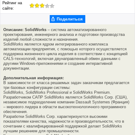
Рейтинг на
сайте:
Поделиться
Описание: SolidWorks
– система автоматизированного
проектирования, инженерного анализа и подготовки производства
изделий любой сложности и назначения.
SolidWorks является ядром интегрированного комплекса
автоматизации предприятия, с помощью которого осуществляется
поддержка жизненного цикла изделия в соответствии с концепцией
CALS-технологий, включая двунаправленный обмен данными с
другими Windows-приложениями и создание интерактивной
документации.
Дополнительная информация:
В зависимости от класса решаемых задач заказчикам предлагается
три базовых конфигурации системы:
SolidWorks, SolidWorks Professional и SolidWorks Premium.
Разработчиком САПР SolidWorks является SolidWorks Corp. (США),
независимое подразделение компании Dassault Systemes (Франция)
– мирового лидера в области высокотехнологичного программного
обеспечения.
Разработки SolidWorks Corp. характеризуются высокими
показателями качества, надежности и производительности, что в
сочетании с квалифицированной поддержкой делает SolidWorks
лучшим решением для промышленности.