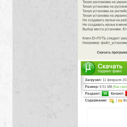
Тихая распаковка на украи
Тихая установка на русском
Тихая установка на английс
Тихая установка на украин
Не создавать ярлык на раб
Не создавать ярлык в меню
Выбор места установки: /
Ключ /D=ПУТЬ следует ука
Например: файл_установки
Скачать программу
Загрузил:
11 февраля 20
Размер:
9.51 MB
[Как ска
Раздают:
30
Качают:
Содержание:
Bu