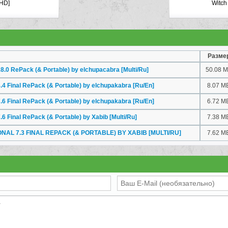
 HD]
Witch
Разме
.0 RePack (& Portable) by elchupacabra [Multi/Ru]
50.08 
4 Final RePack (& Portable) by elchupakabra [Ru/En]
8.07 M
6 Final RePack (& Portable) by elchupakabra [Ru/En]
6.72 M
6 Final RePack (& Portable) by Xabib [Multi/Ru]
7.38 M
L 7.3 FINAL REPACK (& PORTABLE) BY XABIB [MULTI/RU]
7.62 M