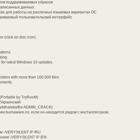
ипов поддерживаемых образов
записанных данных
ode для работы на различных языковых вариантах ОС
раиваемый пользовательский интерфейс
or (click on disc icon).
ations.
sing.
 for latest Windows 10 updates.
olders with more than 100.000 files.
vements.
(Portable by TryRooM)
/Украинский
 addhaloka/thx ADMIN_CRACK).
к burnaware.ini, если он находится рядом с инсталлятором.
ом: /VERYSILENT /Р /RU
йском: /VERYSILENT /Р /EN