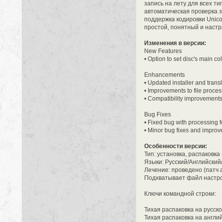
запись на лету для всех т
автоматическая проверка 
поддержка кодировки Unic
простой, понятный и наст
Изменения в версии:
New Features
• Option to set disc's main col
Enhancements
• Updated installer and transl
• Improvements to file proces
• Compatibility improvements
Bug Fixes
• Fixed bug with processing f
• Minor bug fixes and impro
Особенности версии:
Тип: установка, распаковка 
Языки: Русский/Английский
Лечение: проведено (патч
Подхватывает файл настрое
Ключи командной строки:
Тихая распаковка на русск
Тихая распаковка на англи