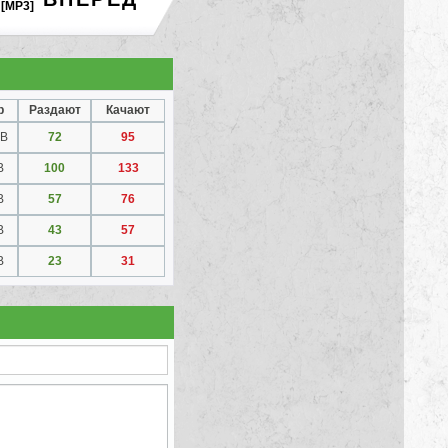
[MP3]
р
Раздают
Качают
MB
72
95
B
100
133
B
57
76
B
43
57
B
23
31