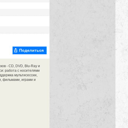
Поделиться
ов - CD, DVD, Blu-Ray и
си: работа с носителями
оддержка мультисессии,
, фильмами, играми и