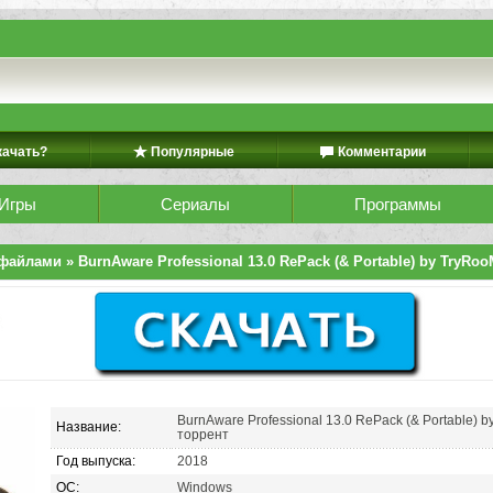
качать?
Популярные
Комментарии
Игры
Сериалы
Программы
 файлами
» BurnAware Professional 13.0 RePack (& Portable) by TryRooM
BurnAware Professional 13.0 RePack (& Portable) b
Название:
торрент
Год выпуска:
2018
ОС:
Windows