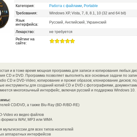
Категория:
Работа с файлами
,
Portable
Требования:
Windows XP, Vista, 7, 8, 8.1, 10 (32 and 64 bit)
Язык
Русский, Английский, Украинский
интерфейса:
Лекарство:
не требуется
Рейтинг на
сайте:
остая и в тоже время мощная программа для записи и копирования любых диск
ния CD и DVD. Программа позволяет выполнять все основные задачи по запи
udio CD и DVD-Video; копирование и прожиг образов; клонирование дисков; п
ые инструменты для созданий копий CD и DVD с фотографиями, документами
Имеется многоязычный интерфейс, включая русский и поддержка Windows 10.
аммы:
телей CD/DVD, а также Blu-Ray (BD-R/BD-RE)
D-Video из видео файлов
ов формата WAV, MP3 или WMA
я мультисессии для всех типов носителей
ных аппаратных интерфейсов