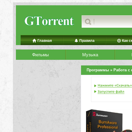
Главная
Правила
Как с
Фильмы
Музыка
Программы
»
Работа с