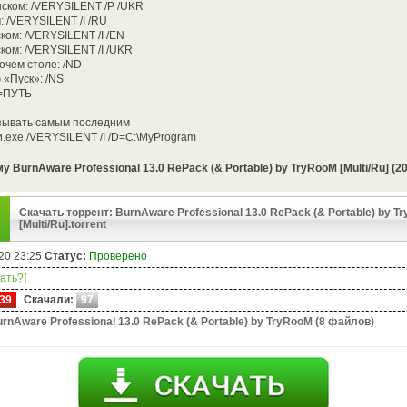
нском: /VERYSILENT /Р /UKR
: /VERYSILENT /I /RU
ком: /VERYSILENT /I /EN
ском: /VERYSILENT /I /UKR
очем столе: /ND
 «Пуск»: /NS
D=ПУТЬ
зывать самым последним
.ехе /VERYSILENT /I /D=C:\MyProgram
 BurnAware Professional 13.0 RePack (& Portable) by TryRooM [Multi/Ru] (2
Скачать торрент: BurnAware Professional 13.0 RePack (& Portable) by T
[Multi/Ru].torrent
20 23:25
Статус:
Проверено
чать?]
39
Скачали:
97
rnAware Professional 13.0 RePack (& Portable) by TryRooM (8 файлов)