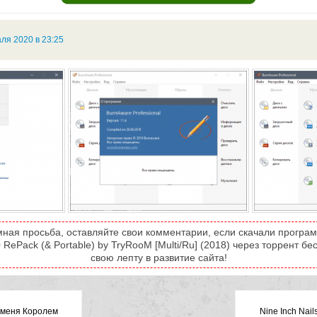
ля 2020 в 23:25
мная просьба, оставляйте свои комментарии, если скачали програ
0 RePack (& Portable) by TryRooM [Multi/Ru] (2018) через торрент б
свою лепту в развитие сайта!
 меня Королем
Nine Inch Nail