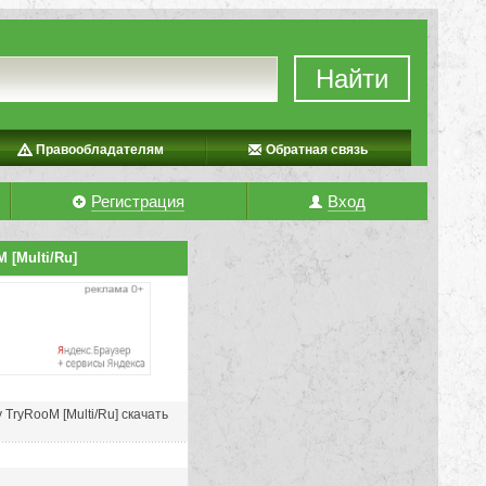
Найти
Правообладателям
Обратная связь
Регистрация
Вход
 [Multi/Ru]
y TryRooM [Multi/Ru] скачать