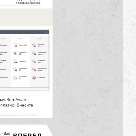
мму BurnAware
есплатно! Внесите
s - Bad
ВПЕРЕД