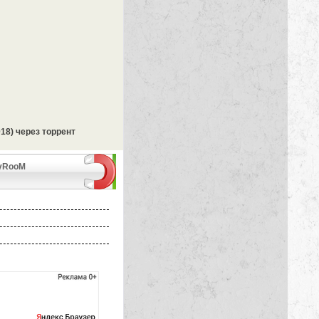
018) через торрент
ryRooM