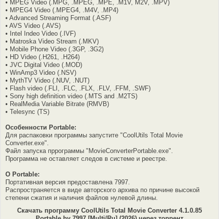
• MPEG Video (.MPG, .MPEG, .MPE, .M1V, M2V, .MPV)
• MPEG4 Video (.MPEG4, .M4V, .MP4)
• Advanced Streaming Format (.ASF)
• AVS Video (.AVS)
• Intel Indeo Video (.IVF)
• Matroska Video Stream (.MKV)
• Mobile Phone Video (.3GP, .3G2)
• HD Video (.H261, .H264)
• JVC Digital Video (.MOD)
• WinAmp3 Video (.NSV)
• MythTV Video (.NUV, .NUT)
• Flash video (.FLI, .FLC, .FLX, .FLV, .FFM, .SWF)
• Sony high definition video (.MTS and .M2TS)
• RealMedia Variable Bitrate (RMVB)
• Telesync (TS)
Особенности Portable:
Для распаковки программы запустите "CoolUtils Total Movie
Converter.exe".
Файл запуска пррограммы "MovieConverterPortable.exe".
Программа не оставляет следов в системе и реестре.
O Portable:
Портативная версия предоставлена 7997.
Распространяется в виде авторского архива по причине высокой
степени сжатия и наличия файлов нулевой длины.
Скачать программу CoolUtils Total Movie Converter 4.1.0.85
Portable by 7997 [Multi/Ru] (2026) через торрент