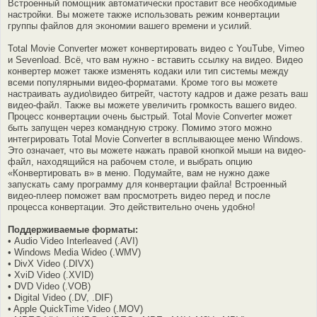
Встроенный помощник автоматически проставит все необходимые
настройки. Вы можете также использовать режим конвертации
группы файлов для экономии вашего времени и усилий.
Total Movie Converter может конвертировать видео с YouTube, Vimeo
и Sevenload. Всё, что вам нужно - вставить ссылку на видео. Видео
конвертер может также изменять кодаки или тип системы между
всеми популярными видео-форматами. Кроме того вы можете
настраивать аудио\видео битрейт, частоту кадров и даже резать ваш
видео-файл. Также вы можете увеличить громкость вашего видео.
Процесс конвертации очень быстрый. Total Movie Converter может
быть запущен через командную строку. Помимо этого можно
интегрировать Total Movie Converter в всплывающее меню Windows.
Это означает, что вы можете нажать правой кнопкой мыши на видео-
файл, находящийся на рабочем столе, и выбрать опцию
«Конвертировать в» в меню. Подумайте, вам не нужно даже
запускать саму программу для конвертации файла! Встроенный
видео-плеер поможет вам просмотреть видео перед и после
процесса конвертации. Это действительно очень удобно!
Поддерживаемые форматы:
• Audio Video Interleaved (.AVI)
• Windows Media Wideo (.WMV)
• DivX Video (.DIVX)
• XviD Video (.XVID)
• DVD Video (.VOB)
• Digital Video (.DV, .DIF)
• Apple QuickTime Video (.MOV)