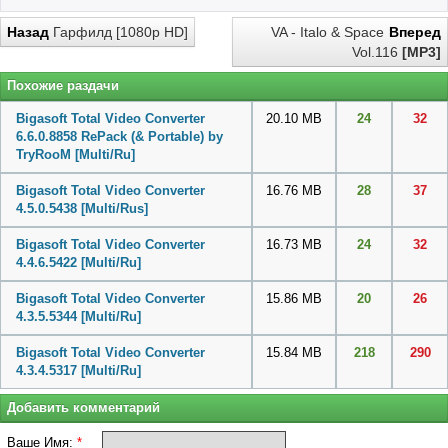
Назад
Гарфилд [1080p HD]
VA - Italo & Space
Вперед
Vol.116
[MP3]
Похожие раздачи
Bigasoft Total Video Converter
20.10 MB
24
32
6.6.0.8858 RePack (& Portable) by
TryRooM [Multi/Ru]
Bigasoft Total Video Converter
16.76 MB
28
37
4.5.0.5438 [Multi/Rus]
Bigasoft Total Video Converter
16.73 MB
24
32
4.4.6.5422 [Multi/Ru]
Bigasoft Total Video Converter
15.86 MB
20
26
4.3.5.5344 [Multi/Ru]
Bigasoft Total Video Converter
15.84 MB
218
290
4.3.4.5317 [Multi/Ru]
Добавить комментарий
Ваше Имя:
*