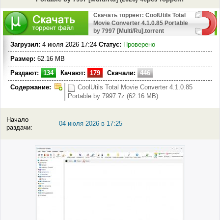
Скачать торрент: CoolUtils Total
Movie Converter 4.1.0.85 Portable
by 7997 [Multi/Ru].torrent
Загрузил:
4 июля 2026 17:24
Статус:
Проверено
Размер:
62.16 MB
Раздают:
134
Качают:
179
Скачали:
446
Содержание:
CoolUtils Total Movie Converter 4.1.0.85
Portable by 7997.7z (62.16 MB)
Начало
04 июля 2026 в 17:25
раздачи: