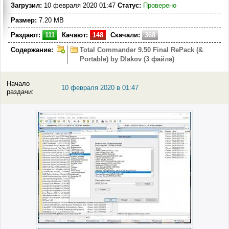
Загрузил:
10 февраля 2020 01:47
Статус:
Проверено
Размер:
7.20 MB
Раздают:
111
Качают:
148
Скачали:
368
Содержание:
Total Commander 9.50 Final RePack (&
Portable) by D!akov (3 файла)
Начало
10 февраля 2020 в 01:47
раздачи: