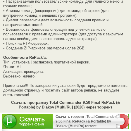
• Настраиваемые пользовательские команды для главного меню и
горячих клавиш;
• Алиасы команд (сокращения) для командной строки (для
внутренних команд и внешних программ);
• Диалог перезаписи даёт возможность создания превью и
настраиваемых полей;
• Возможность файловых операций под учётной записью
пользователя с правами администратора (для доступа к закрытым
папкам необходимо ввести пароль администратора);
• Поиск на FTP-серверах;
• Создание ZIP-архивов размером более 2GB.
Особенности RePack'a:
Тип: установка | распаковка портативной версии.
Языки: ML.
Активация: проведена.
Вырезано: ничего.
Примечание!!! По завершении установки будет предложено поменять
домашнюю страницу и посетить сайт автора репака, не забудьте
снять галочки!
Скачать программу Total Commander 9.50 Final RePack (&
Portable) by D!akov [Multi/Ru] (2020) через торрент
Скачать торрент: Total Commander
9.50 Final RePack (& Portable) by
D!akov [Multi/Ru].torrent