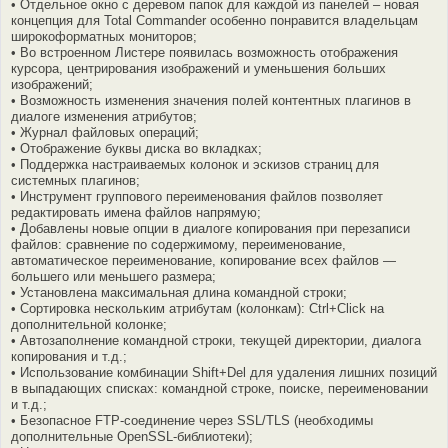
• Отдельное окно с деревом папок для каждой из панелей – новая
концепция для Total Commander особенно понравится владельцам
широкоформатных мониторов;
• Во встроенном Листере появилась возможность отображения
курсора, центрирования изображений и уменьшения больших
изображений;
• Возможность изменения значения полей контентных плагинов в
диалоге изменения атрибутов;
• Журнал файловых операций;
• Отображение буквы диска во вкладках;
• Поддержка настраиваемых колонок и эскизов страниц для
системных плагинов;
• Инструмент группового переименования файлов позволяет
редактировать имена файлов напрямую;
• Добавлены новые опции в диалоге копирования при перезаписи
файлов: сравнение по содержимому, переименование,
автоматическое переименование, копирование всех файлов —
большего или меньшего размера;
• Установлена максимальная длина командной строки;
• Сортировка нескольким атрибутам (колонкам): Ctrl+Click на
дополнительной колонке;
• Автозаполнение командной строки, текущей директории, диалога
копирования и т.д.;
• Использование комбинации Shift+Del для удаления лишних позиций
в выпадающих списках: командной строке, поиске, переименовании
и т.д.;
• Безопасное FTP-соединение через SSL/TLS (необходимы
дополнительные OpenSSL-библиотеки);