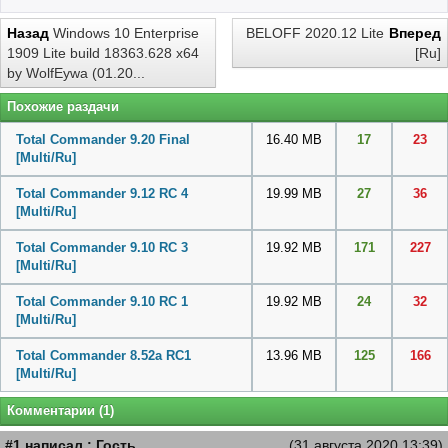
Назад
Windows 10 Enterprise
BELOFF 2020.12 Lite
Вперед
1909 Lite build 18363.628 x64
[Ru]
by WolfEywa (01.20...
Похожие раздачи
Total Commander 9.20 Final
16.40 MB
17
23
[Multi/Ru]
Total Commander 9.12 RC 4
19.99 MB
27
36
[Multi/Ru]
Total Commander 9.10 RC 3
19.92 MB
171
227
[Multi/Ru]
Total Commander 9.10 RC 1
19.92 MB
24
32
[Multi/Ru]
Total Commander 8.52a RC1
13.96 MB
125
166
[Multi/Ru]
Комментарии (1)
#1 написал : Гость
(31 августа 2020 13:39)