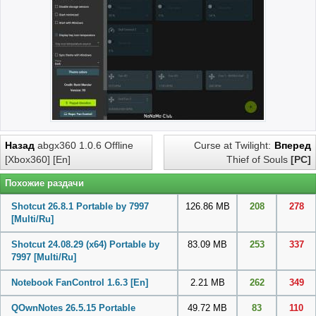
Назад
abgx360 1.0.6 Offline
Curse at Twilight:
Вперед
[Xbox360] [En]
Thief of Souls
[PC]
Похожие раздачи
Shotcut 26.8.1 Portable by 7997
126.86 MB
208
278
[Multi/Ru]
Shotcut 24.08.29 (x64) Portable by
83.09 MB
253
337
7997 [Multi/Ru]
Notebook FanControl 1.6.3 [En]
2.21 MB
262
349
QOwnNotes 26.5.15 Portable
49.72 MB
83
110