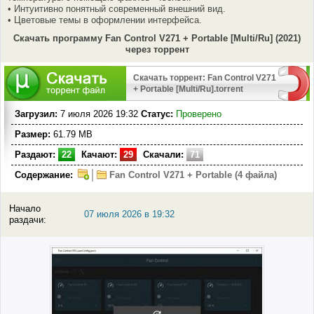
• Интуитивно понятный современный внешний вид.
• Цветовые темы в оформлении интерфейса.
Скачать программу Fan Control V271 + Portable [Multi/Ru] (2021)
через торрент
Скачать торрент: Fan Control V271
+ Portable [Multi/Ru].torrent
Загрузил:
7 июля 2026 19:32
Статус:
Проверено
Размер:
61.79 MB
Раздают:
22
Качают:
29
Скачали:
71
Содержание:
Fan Control V271 + Portable (4 файла)
Начало
07 июля 2026 в 19:32
раздачи: