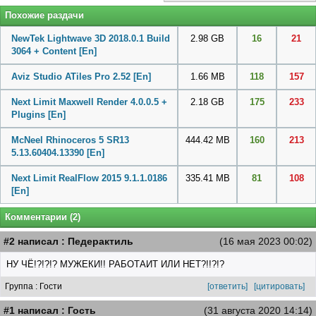
Похожие раздачи
NewTek Lightwave 3D 2018.0.1 Build
2.98 GB
16
21
3064 + Content [En]
Aviz Studio ATiles Pro 2.52 [En]
1.66 MB
118
157
Next Limit Maxwell Render 4.0.0.5 +
2.18 GB
175
233
Plugins [En]
McNeel Rhinoceros 5 SR13
444.42 MB
160
213
5.13.60404.13390 [En]
Next Limit RealFlow 2015 9.1.1.0186
335.41 MB
81
108
[En]
Комментарии (2)
#2 написал : Педерактиль
(16 мая 2023 00:02)
НУ ЧЁ!?!?!? МУЖЕКИ!! РАБОТАИТ ИЛИ НЕТ?!!?!?
Группа : Гости
[ответить]
[цитировать]
#1 написал : Гость
(31 августа 2020 14:14)