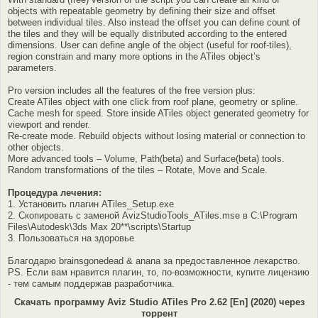
objects with repeatable geometry by defining their size and offset
between individual tiles. Also instead the offset you can define count of
the tiles and they will be equally distributed according to the entered
dimensions. User can define angle of the object (useful for roof-tiles),
region constrain and many more options in the ATiles object’s
parameters.
Pro version includes all the features of the free version plus:
Create ATiles object with one click from roof plane, geometry or spline.
Cache mesh for speed. Store inside ATiles object generated geometry for
viewport and render.
Re-create mode. Rebuild objects without losing material or connection to
other objects.
More advanced tools – Volume, Path(beta) and Surface(beta) tools.
Random transformations of the tiles – Rotate, Move and Scale.
Процедура лечения:
1. Установить плагин ATiles_Setup.exe
2. Скопировать с заменой AvizStudioTools_ATiles.mse в C:\Program
Files\Autodesk\3ds Max 20**\scripts\Startup
3. Пользоваться на здоровье
Благодарю brainsgonedead & anana за предоставленное лекарство.
PS. Если вам нравится плагин, то, по-возможности, купите лицензию
- тем самым поддержав разработчика.
Скачать программу Aviz Studio ATiles Pro 2.62 [En] (2020) через
торрент