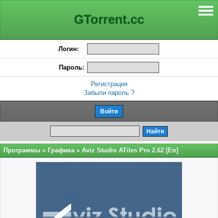
GTorrent.cc
Логин:
Пароль:
Регистрация
Забыли пароль ?
Программы
»
Графика
» Aviz Studio ATiles Pro 2.62 [En]