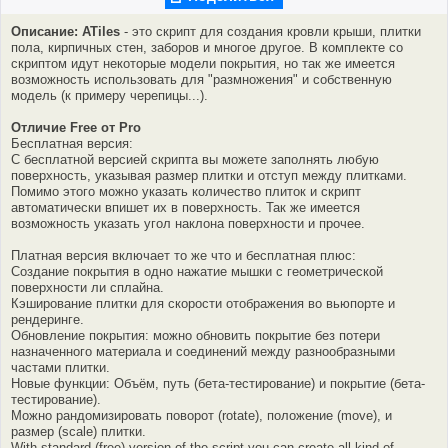
Описание: ATiles
- это скрипт для создания кровли крыши, плитки
пола, кирпичных стен, заборов и многое другое. В комплекте со
скриптом идут некоторые модели покрытия, но так же имеется
возможность использовать для "размножения" и собственную
модель (к примеру черепицы...).
Отличие Free от Pro
Бесплатная версия:
С бесплатной версией скрипта вы можете заполнять любую
поверхность, указывая размер плитки и отступ между плитками.
Помимо этого можно указать количество плиток и скрипт
автоматически впишет их в поверхность. Так же имеется
возможность указать угол наклона поверхности и прочее.
Платная версия включает то же что и бесплатная плюс:
Создание покрытия в одно нажатие мышки с геометрической
поверхности ли сплайна.
Кэширование плитки для скорости отображения во вьюпорте и
рендеринге.
Обновление покрытия: можно обновить покрытие без потери
назначенного материала и соединений между разнообразными
частами плитки.
Новые функции: Объём, путь (бета-тестирование) и покрытие (бета-
тестирование).
Можно рандомизировать поворот (rotate), положение (move), и
размер (scale) плитки.
With standard (free) version of the script you can create all kind of