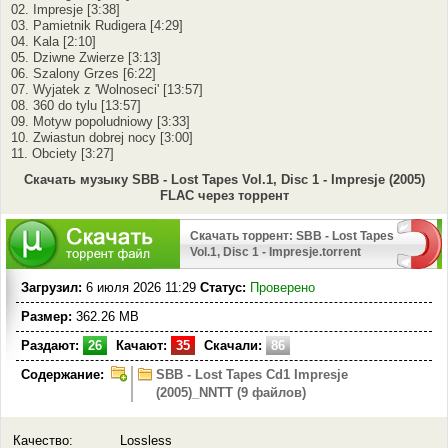
02. Impresje [3:38]
03. Pamietnik Rudigera [4:29]
04. Kala [2:10]
05. Dziwne Zwierze [3:13]
06. Szalony Grzes [6:22]
07. Wyjatek z 'Wolnoseci' [13:57]
08. 360 do tylu [13:57]
09. Motyw popoludniowy [3:33]
10. Zwiastun dobrej nocy [3:00]
11. Obciety [3:27]
Скачать музыку SBB - Lost Tapes Vol.1, Disc 1 - Impresje (2005)
FLAC через торрент
Скачать торрент: SBB - Lost Tapes
Vol.1, Disc 1 - Impresje.torrent
Загрузил:
6 июля 2026 11:29
Статус:
Проверено
Размер:
362.26 MB
Раздают:
26
Качают:
35
Скачали:
86
Содержание:
SBB - Lost Tapes Cd1 Impresje
(2005)_NNTT (9 файлов)
Качество:
Lossless