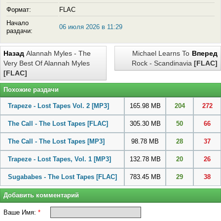
Формат:
FLAC
Начало
06 июля 2026 в 11:29
раздачи:
Назад
Alannah Myles - The
Michael Learns To
Вперед
Very Best Of Alannah Myles
Rock - Scandinavia
[FLAC]
[FLAC]
Похожие раздачи
Trapeze - Lost Tapes Vol. 2
[MP3]
165.98 MB
204
272
The Call - The Lost Tapes
[FLAC]
305.30 MB
50
66
The Call - The Lost Tapes
[MP3]
98.78 MB
28
37
Trapeze - Lost Tapes, Vol. 1
[MP3]
132.78 MB
20
26
Sugababes - The Lost Tapes
[FLAC]
783.45 MB
29
38
Добавить комментарий
Ваше Имя:
*